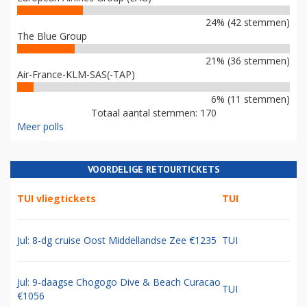
24% (42 stemmen)
The Blue Group
21% (36 stemmen)
Air-France-KLM-SAS(-TAP)
6% (11 stemmen)
Totaal aantal stemmen: 170
Meer polls
VOORDELIGE RETOURTICKETS
TUI vliegtickets
TUI
Jul: 8-dg cruise Oost Middellandse Zee €1235
TUI
Jul: 9-daagse Chogogo Dive & Beach Curacao
TUI
€1056