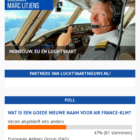
MIJNBOUW, EU EN LUCHTVAART
PARTNERS VAN LUCHTVAARTNIEUWS.NL!
POLL
WAT IS EEN GOEDE NIEUWE NAAM VOOR AIR FRANCE-KLM?
Verzin alsjeblieft iets anders
47% (81 stemmen)
European Airlines Group (EAG)