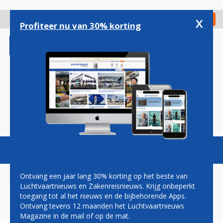
Overslaan
en
x
Digitaal Magazine
Registreer
Check in
naar
Profiteer nu van 30% korting
de
inhoud
gaan
Magazine
Podcasts
Vacatures
Toggl
naviga
Ontvang een jaar lang 30% korting op het beste van
Luchtvaartnieuws en Zakenreisnieuws. Krijg onbeperkt
toegang tot al het nieuws en de bijbehorende Apps.
GROENLINKS: VRAGEN BIJ
Ontvang tevens 12 maanden het Luchtvaartnieuws
ONDERBOUWING NIEUWE
Magazine in de mail of op de mat.