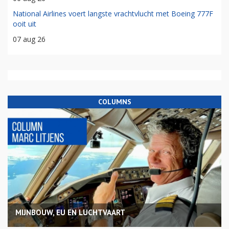
National Airlines voert langste vrachtvlucht met Boeing 777F
ooit uit
07 aug 26
COLUMNS
MIJNBOUW, EU EN LUCHTVAART