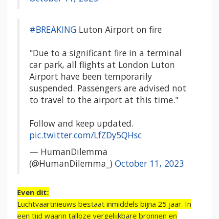
#BREAKING
Luton Airport on fire
"Due to a significant fire in a terminal
car park, all flights at London Luton
Airport have been temporarily
suspended. Passengers are advised not
to travel to the airport at this time."
Follow and keep updated.
pic.twitter.com/LfZDy5QHsc
— HumanDilemma
(@HumanDilemma_)
October 11, 2023
Even dit:
Luchtvaartnieuws bestaat inmiddels bijna 25 jaar. In
een tijd waarin talloze vergelijkbare bronnen en