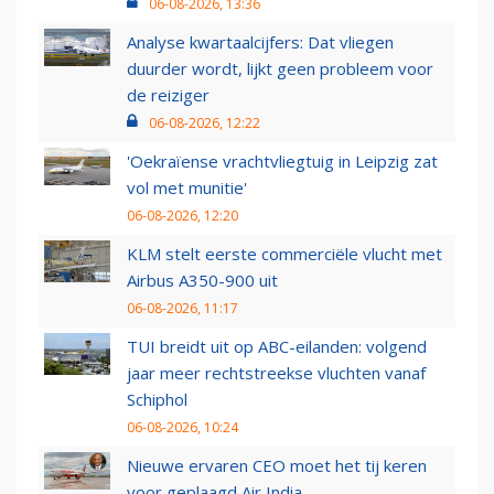
06-08-2026, 13:36
Analyse kwartaalcijfers: Dat vliegen
duurder wordt, lijkt geen probleem voor
de reiziger
06-08-2026, 12:22
'Oekraïense vrachtvliegtuig in Leipzig zat
vol met munitie'
06-08-2026, 12:20
KLM stelt eerste commerciële vlucht met
Airbus A350-900 uit
06-08-2026, 11:17
TUI breidt uit op ABC-eilanden: volgend
jaar meer rechtstreekse vluchten vanaf
Schiphol
06-08-2026, 10:24
Nieuwe ervaren CEO moet het tij keren
voor geplaagd Air India