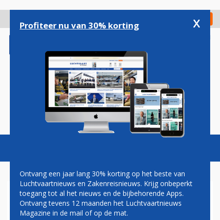
Overslaan
en
x
Digitaal Magazine
Registreer
Check in
naar
Profiteer nu van 30% korting
de
inhoud
gaan
Magazine
Podcasts
Vacatures
Toggl
naviga
Ontvang een jaar lang 30% korting op het beste van
Luchtvaartnieuws en Zakenreisnieuws. Krijg onbeperkt
toegang tot al het nieuws en de bijbehorende Apps.
HELE OCHTEND GEEN
Ontvang tevens 12 maanden het Luchtvaartnieuws
VLUCHTEN VANAF LONDON
Magazine in de mail of op de mat.