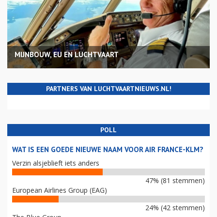
MIJNBOUW, EU EN LUCHTVAART
PARTNERS VAN LUCHTVAARTNIEUWS.NL!
POLL
WAT IS EEN GOEDE NIEUWE NAAM VOOR AIR FRANCE-KLM?
Verzin alsjeblieft iets anders
47% (81 stemmen)
European Airlines Group (EAG)
24% (42 stemmen)