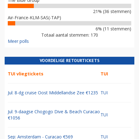
The Blue Group
21% (36 stemmen)
Air-France-KLM-SAS(-TAP)
6% (11 stemmen)
Totaal aantal stemmen: 170
Meer polls
VOORDELIGE RETOURTICKETS
TUI vliegtickets
TUI
Jul: 8-dg cruise Oost Middellandse Zee €1235
TUI
Jul: 9-daagse Chogogo Dive & Beach Curacao
TUI
€1056
Sep: Amsterdam - Curacao €569
TUI