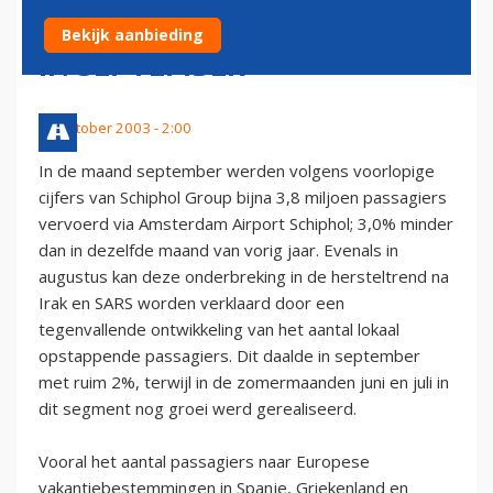
SCHIPHOL STAGNEERT OOK
Bekijk aanbieding
IN SEPTEMBER
10 oktober 2003 - 2:00
In de maand september werden volgens voorlopige
cijfers van Schiphol Group bijna 3,8 miljoen passagiers
vervoerd via Amsterdam Airport Schiphol; 3,0% minder
dan in dezelfde maand van vorig jaar. Evenals in
augustus kan deze onderbreking in de hersteltrend na
Irak en SARS worden verklaard door een
tegenvallende ontwikkeling van het aantal lokaal
opstappende passagiers. Dit daalde in september
met ruim 2%, terwijl in de zomermaanden juni en juli in
dit segment nog groei werd gerealiseerd.
Vooral het aantal passagiers naar Europese
vakantiebestemmingen in Spanje, Griekenland en