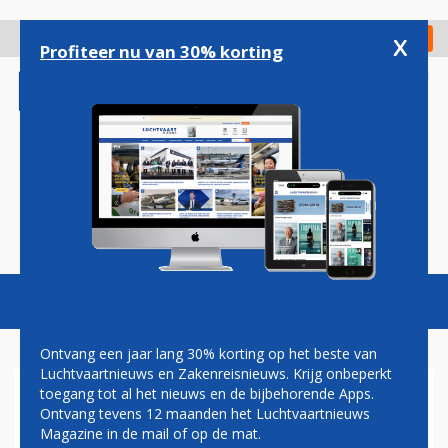
Overslaan
en
x
Digitaal Magazine
Registreer
Check in
naar
Profiteer nu van 30% korting
de
inhoud
gaan
Magazine
Podcasts
Vacatures
Toggl
naviga
Ontvang een jaar lang 30% korting op het beste van
Luchtvaartnieuws en Zakenreisnieuws. Krijg onbeperkt
toegang tot al het nieuws en de bijbehorende Apps.
HERSTEL
Ontvang tevens 12 maanden het Luchtvaartnieuws
PASSAGIERSVERVOER
Magazine in de mail of op de mat.