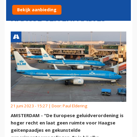
LATEN GEEN RUIMTE VOOR
Bekijk aanbieding
HAAGSE GEITENPAADJES
21 juni 2023 - 15:27 | Door:
Paul Eldering
AMSTERDAM - "De Europese geluidverordening is
hoger recht en laat geen ruimte voor Haagse
geitenpaadjes en gekunstelde