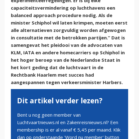
experimenteerregelingen. Er is bij elke
capaciteitsvermindering op luchthavens een
balanced approach procedure nodig. Als de
minister Schiphol wil laten krimpen, moeten eerst
alle alternatieven zorgvuldig worden afgewogen
in consultatie met de betrokken partijen.” Dat is
samengevat het pleidooi van de advocaten van
KLM, IATA en andere homecarriers op Schiphol in
het hoger beroep van de Nederlandse Staat in
het kort geding dat de luchtvaart in de
Rechtbank Haarlem met succes had
aangespannen tegen verkeersminister Harbers.
Dit artikel verder lezen?
Bent u nog geen member van
Luchtvaartnieuws.nl en Zakenreisnieuws.nl? Een
membership is er al vanaf € 5,45 per maand. Klik
dan op onderstaande 'Word nu member' button