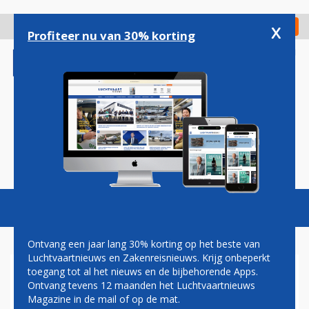
Overslaan
en
x
Digitaal Magazine
Registreer
Check in
naar
Profiteer nu van 30% korting
de
inhoud
gaan
Magazine
Podcasts
Vacatures
Toggl
naviga
Ontvang een jaar lang 30% korting op het beste van
Luchtvaartnieuws en Zakenreisnieuws. Krijg onbeperkt
toegang tot al het nieuws en de bijbehorende Apps.
HOGER BEROEP SCHIPHOL-
Ontvang tevens 12 maanden het Luchtvaartnieuws
KRIMP: EUROPESE REGELS
Magazine in de mail of op de mat.