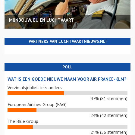
MIJNBOUW, EU EN LUCHTVAART
PARTNERS VAN LUCHTVAARTNIEUWS.NL!
POLL
WAT IS EEN GOEDE NIEUWE NAAM VOOR AIR FRANCE-KLM?
Verzin alsjeblieft iets anders
47% (81 stemmen)
European Airlines Group (EAG)
24% (42 stemmen)
The Blue Group
21% (36 stemmen)