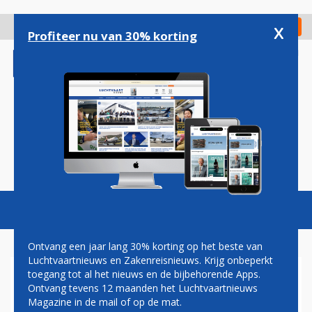
Overslaan
en
x
Digitaal Magazine
Registreer
Check in
naar
Profiteer nu van 30% korting
de
inhoud
gaan
Magazine
Podcasts
Vacatures
Toggl
naviga
Ontvang een jaar lang 30% korting op het beste van
Luchtvaartnieuws en Zakenreisnieuws. Krijg onbeperkt
toegang tot al het nieuws en de bijbehorende Apps.
LELYSTAD AIRPORT ZET
Ontvang tevens 12 maanden het Luchtvaartnieuws
LAADPALEN NEER VOOR
Magazine in de mail of op de mat.