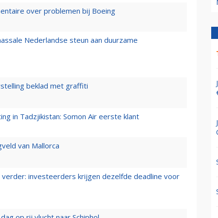
mentaire over problemen bij Boeing
 massale Nederlandse steun aan duurzame
stelling beklad met graffiti
g in Tadzjikistan: Somon Air eerste klant
gveld van Mallorca
verder: investeerders krijgen dezelfde deadline voor
ag op rij vlucht naar Schiphol