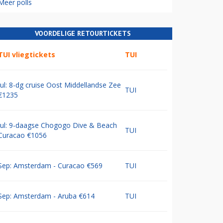
Meer polls
VOORDELIGE RETOURTICKETS
TUI vliegtickets
TUI
Jul: 8-dg cruise Oost Middellandse Zee
TUI
€1235
Jul: 9-daagse Chogogo Dive & Beach
TUI
Curacao €1056
Sep: Amsterdam - Curacao €569
TUI
Sep: Amsterdam - Aruba €614
TUI