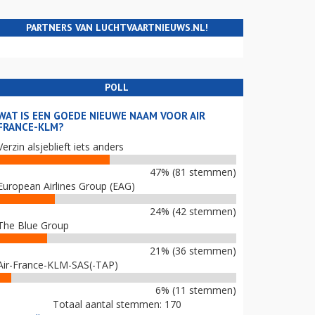
PARTNERS VAN LUCHTVAARTNIEUWS.NL!
POLL
WAT IS EEN GOEDE NIEUWE NAAM VOOR AIR
FRANCE-KLM?
Verzin alsjeblieft iets anders
47% (81 stemmen)
European Airlines Group (EAG)
24% (42 stemmen)
The Blue Group
21% (36 stemmen)
Air-France-KLM-SAS(-TAP)
6% (11 stemmen)
Totaal aantal stemmen: 170