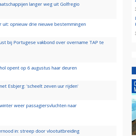
aatschappijen langer weg uit Golfregio
er uit: opnieuw drie nieuwe bestemmingen
rust bij Portugese vakbond over overname TAP te
hol opent op 6 augustus haar deuren
t Esbjerg: 'scheelt zeven uur rijden'
 winter weer passagiersvluchten naar
ernood in: streep door vlootuitbreiding