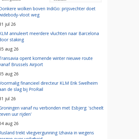
Donkere wolken boven IndiGo: prijsvechter doet
widebody-vloot weg
31 jul 26
KLM annuleert meerdere vluchten naar Barcelona
door staking
05 aug 26
Transavia opent komende winter nieuwe route
vanaf Brussels Airport
05 aug 26
Voormalig financieel directeur KLM Erik Swelheim
aan de slag bij ProRail
31 jul 26
Groningen vanaf nu verbonden met Esbjerg: 'scheelt
zeven uur rijden'
04 aug 26
Rusland trekt vliegvergunning Izhavia in wegens
zorgen over veiligheid