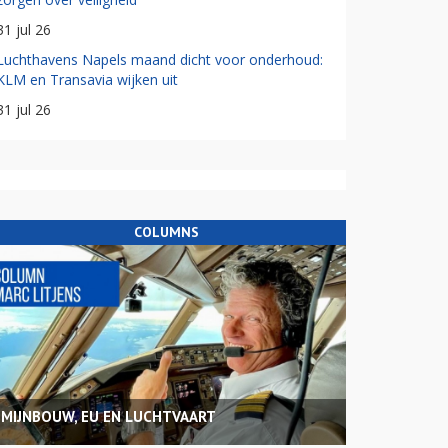
31 jul 26
Luchthavens Napels maand dicht voor onderhoud:
KLM en Transavia wijken uit
31 jul 26
COLUMNS
MIJNBOUW, EU EN LUCHTVAART