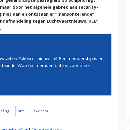
r gehandicapte passagiers op Schiphol ligt
maar door het algehele gebrek aan security-
g niet aan en ontstaan er “mensonterende”
rondafhandeling tegen Luchtvaartnieuws. KLM
.
ws.nl en Zakenreisnieuws.nl? Een membership is er
erstaande 'Word nu member' button voor meer
eling
prm
axxicom
nieuwsbrief
Tip de redactie