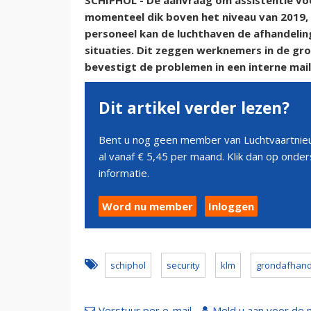
SCHIPHOL - De aanvraag om assistentie voo
momenteel dik boven het niveau van 2019, 
personeel kan de luchthaven de afhandelin
situaties. Dit zeggen werknemers in de g
bevestigt de problemen in een interne mail
Dit artikel verder lezen?
Bent u nog geen member van Luchtvaartnieu
al vanaf € 5,45 per maand. Klik dan op ond
informatie.
Word nu member
Inloggen
schiphol
security
klm
grondafhand
Verstuur per e-mail
Meld u aan voor de 