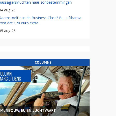
passagiersvluchten naar zonbestemmingen
04 aug 26
Raamstoeltje in de Business Class? Bij Lufthansa
kost dat 170 euro extra
05 aug 26
COLUMNS
MIJNBOUW, EU EN LUCHTVAART