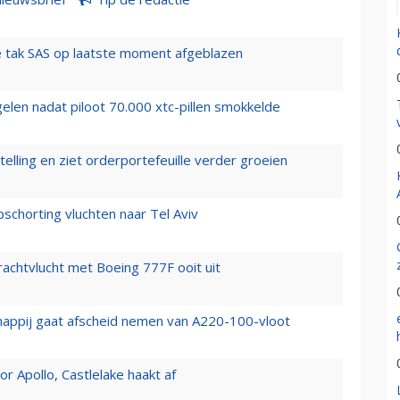
 tak SAS op laatste moment afgeblazen
elen nadat piloot 70.000 xtc-pillen smokkelde
elling en ziet orderportefeuille verder groeien
chorting vluchten naar Tel Aviv
vrachtvlucht met Boeing 777F ooit uit
happij gaat afscheid nemen van A220-100-vloot
 Apollo, Castlelake haakt af