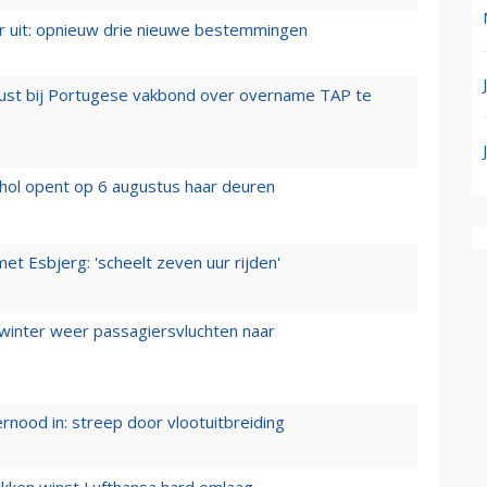
er uit: opnieuw drie nieuwe bestemmingen
rust bij Portugese vakbond over overname TAP te
hol opent op 6 augustus haar deuren
t Esbjerg: 'scheelt zeven uur rijden'
 winter weer passagiersvluchten naar
ernood in: streep door vlootuitbreiding
ukken winst Lufthansa hard omlaag