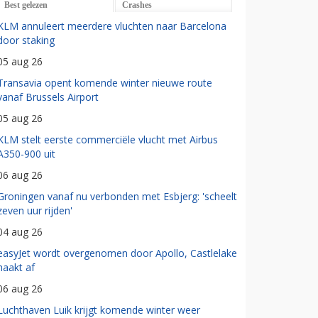
Best gelezen
Crashes
KLM annuleert meerdere vluchten naar Barcelona
door staking
05 aug 26
Transavia opent komende winter nieuwe route
vanaf Brussels Airport
05 aug 26
KLM stelt eerste commerciële vlucht met Airbus
A350-900 uit
06 aug 26
Groningen vanaf nu verbonden met Esbjerg: 'scheelt
zeven uur rijden'
04 aug 26
easyJet wordt overgenomen door Apollo, Castlelake
haakt af
06 aug 26
Luchthaven Luik krijgt komende winter weer