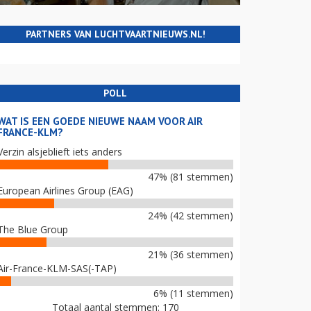
PARTNERS VAN LUCHTVAARTNIEUWS.NL!
POLL
WAT IS EEN GOEDE NIEUWE NAAM VOOR AIR
FRANCE-KLM?
Verzin alsjeblieft iets anders
47% (81 stemmen)
European Airlines Group (EAG)
24% (42 stemmen)
The Blue Group
21% (36 stemmen)
Air-France-KLM-SAS(-TAP)
6% (11 stemmen)
Totaal aantal stemmen: 170