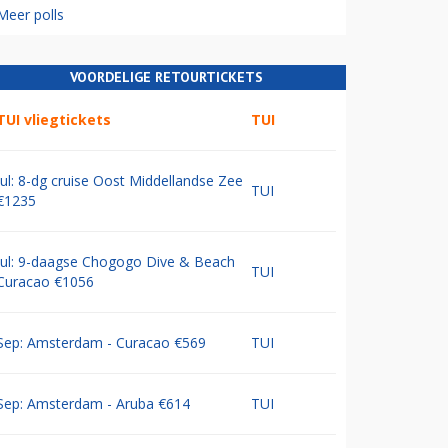
Meer polls
VOORDELIGE RETOURTICKETS
TUI vliegtickets
TUI
Jul: 8-dg cruise Oost Middellandse Zee
TUI
€1235
Jul: 9-daagse Chogogo Dive & Beach
TUI
Curacao €1056
Sep: Amsterdam - Curacao €569
TUI
Sep: Amsterdam - Aruba €614
TUI