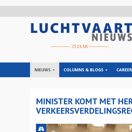
Overslaan
en
naar
de
inhoud
gaan
NIEUWS
COLUMNS & BLOGS
CAREER
MINISTER KOMT MET HER
VERKEERSVERDELINGSRE