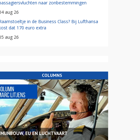
passagiersvluchten naar zonbestemmingen
04 aug 26
Raamstoeltje in de Business Class? Bij Lufthansa
kost dat 170 euro extra
05 aug 26
COLUMNS
MIJNBOUW, EU EN LUCHTVAART