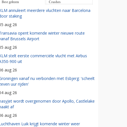
Best gelezen
Crashes
KLM annuleert meerdere vluchten naar Barcelona
door staking
05 aug 26
Transavia opent komende winter nieuwe route
vanaf Brussels Airport
05 aug 26
KLM stelt eerste commerciële vlucht met Airbus
A350-900 uit
06 aug 26
Groningen vanaf nu verbonden met Esbjerg: 'scheelt
zeven uur rijden'
04 aug 26
easyJet wordt overgenomen door Apollo, Castlelake
haakt af
06 aug 26
Luchthaven Luik krijgt komende winter weer