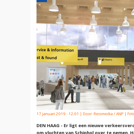
17 januari 2019 - 12:01 | Door:
Reismedia / ANP
| Fot
DEN HAAG - Er ligt een nieuwe verkeersverd
om vluchten van Schiphol over te nemen. H