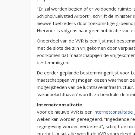
"Er zal worden bezien of er voldoende ruimte 
Schiphol/Lelystad Airport", schrijft de ministe
nieuwe toetreders door toekomstige groeimoge
Hiervoor is volgens haar geen notificatie van 
Onderdeel van de VVR is een lijst met bestem
met de slots die zijn vrijgekomen door verplaat
voorkomen dat maatschappijen de vrijgekomen r
bestemmingen.
De eerder geplande bestemmingenlijst voor Lel
maatschappijen vrij mogen kiezen waarheen ze 
mogelijkheden van de luchthaveninfrastructuur. 
'vakantieluchthaven' wordt, zo bendrukt de mini
Internetconsultatie
Voor de nieuwe VVR is een
internetconsultatie
weken kan worden gereageerd. "Ingediende rea
regelgeving worden verbeterd", schrijft de mini
internetconsultatie wordt de VVR voorgelegd