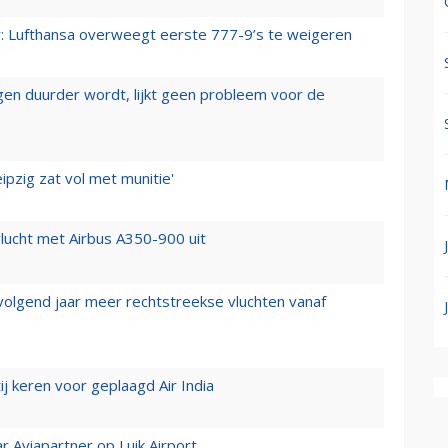
er: Lufthansa overweegt eerste 777-9’s te weigeren
iegen duurder wordt, lijkt geen probleem voor de
ipzig zat vol met munitie'
lucht met Airbus A350-900 uit
 volgend jaar meer rechtstreekse vluchten vanaf
j keren voor geplaagd Air India
r Aviapartner op Luik Airport