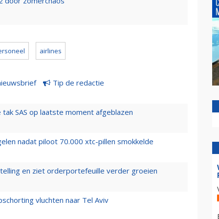
022 door zomerchaos
ersoneel
airlines
nieuwsbrief
Tip de redactie
 tak SAS op laatste moment afgeblazen
elen nadat piloot 70.000 xtc-pillen smokkelde
elling en ziet orderportefeuille verder groeien
chorting vluchten naar Tel Aviv