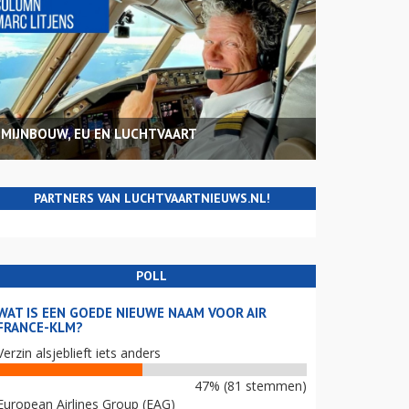
MIJNBOUW, EU EN LUCHTVAART
PARTNERS VAN LUCHTVAARTNIEUWS.NL!
POLL
WAT IS EEN GOEDE NIEUWE NAAM VOOR AIR
FRANCE-KLM?
Verzin alsjeblieft iets anders
47% (81 stemmen)
European Airlines Group (EAG)