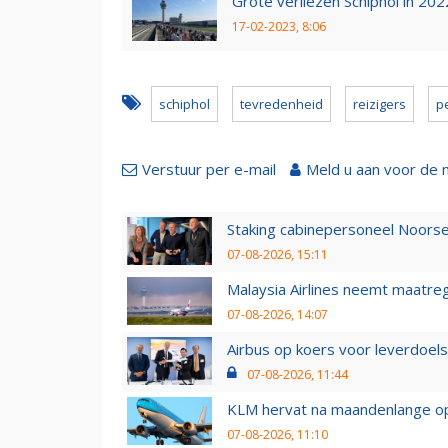
Grote verliezen Schiphol in 2
17-02-2023, 8:06
schiphol
tevredenheid
reizigers
p
Verstuur per e-mail
Meld u aan voor de 
Staking cabinepersoneel Noorse
07-08-2026, 15:11
Malaysia Airlines neemt maatreg
07-08-2026, 14:07
Airbus op koers voor leverdoelst
07-08-2026, 11:44
KLM hervat na maandenlange ops
07-08-2026, 11:10