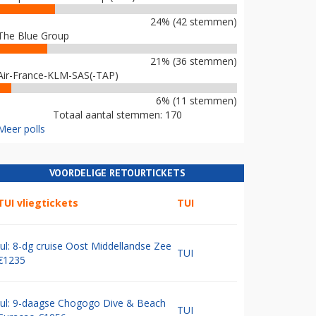
24% (42 stemmen)
The Blue Group
21% (36 stemmen)
Air-France-KLM-SAS(-TAP)
6% (11 stemmen)
Totaal aantal stemmen: 170
Meer polls
VOORDELIGE RETOURTICKETS
TUI vliegtickets
TUI
Jul: 8-dg cruise Oost Middellandse Zee
TUI
€1235
Jul: 9-daagse Chogogo Dive & Beach
TUI