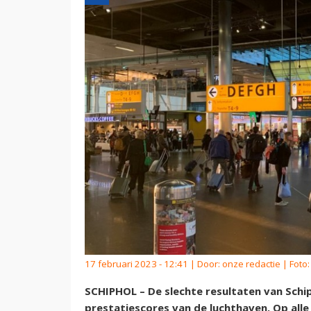
17 februari 2023 - 12:41 | Door:
onze redactie
| Foto
SCHIPHOL – De slechte resultaten van Schip
prestatiescores van de luchthaven. Op alle 