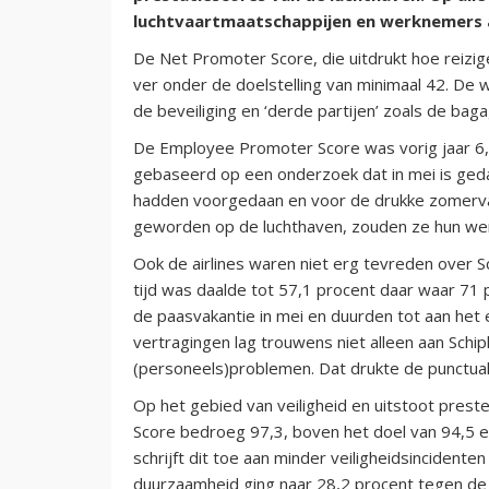
luchtvaartmaatschappijen en werknemers af
De Net Promoter Score, die uitdrukt hoe reizig
ver onder de doelstelling van minimaal 42. De 
de beveiliging en ‘derde partijen’ zoals de bag
De Employee Promoter Score was vorig jaar 6,
gebaseerd op een onderzoek dat in mei is geda
hadden voorgedaan en voor de drukke zomerva
geworden op de luchthaven, zouden ze hun w
Ook de airlines waren niet erg tevreden over Sc
tijd was daalde tot 57,1 procent daar waar 71 
de paasvakantie in mei en duurden tot aan het 
vertragingen lag trouwens niet alleen aan Sch
(personeels)problemen. Dat drukte de punctualit
Op het gebied van veiligheid en uitstoot pres
Score bedroeg 97,3, boven het doel van 94,5 en
schrijft dit toe aan minder veiligheidsincident
duurzaamheid ging naar 28,2 procent tegen de d