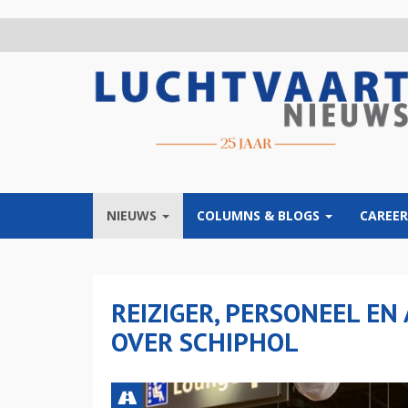
Overslaan
en
naar
de
inhoud
gaan
NIEUWS
COLUMNS & BLOGS
CAREER
REIZIGER, PERSONEEL EN
OVER SCHIPHOL