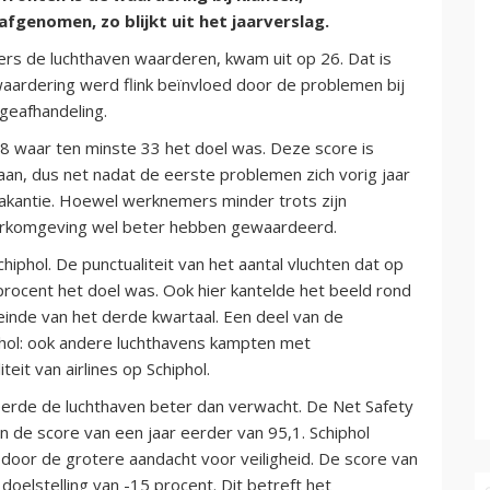
genomen, zo blijkt uit het jaarverslag.
ers de luchthaven waarderen, kwam uit op 26. Dat is
waardering werd flink beïnvloed door de problemen bij
ageafhandeling.
8 waar ten minste 33 het doel was. Deze score is
an, dus net nadat de eerste problemen zich vorig jaar
kantie. Hoewel werknemers minder trots zijn
erkomgeving wel beter hebben gewaardeerd.
hiphol. De punctualiteit van het aantal vluchten dat op
procent het doel was. Ook hier kantelde het beeld rond
einde van het derde kwartaal. Een deel van de
iphol: ook andere luchthavens kampten met
eit van airlines op Schiphol.
teerde de luchthaven beter dan verwacht. De Net Safety
 de score van een jaar eerder van 95,1. Schiphol
en door de grotere aandacht voor veiligheid. De score van
oelstelling van -15 procent. Dit betreft het