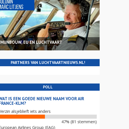
MIJNBOUW, EU EN LUCHTVAART
PARTNERS VAN LUCHTVAARTNIEUWS.NL!
POLL
WAT IS EEN GOEDE NIEUWE NAAM VOOR AIR
FRANCE-KLM?
Verzin alsjeblieft iets anders
47% (81 stemmen)
European Airlines Group (EAG)