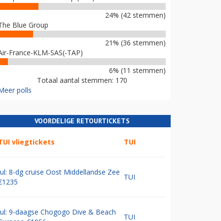
24% (42 stemmen)
The Blue Group
21% (36 stemmen)
Air-France-KLM-SAS(-TAP)
6% (11 stemmen)
Totaal aantal stemmen: 170
Meer polls
VOORDELIGE RETOURTICKETS
TUI vliegtickets
TUI
Jul: 8-dg cruise Oost Middellandse Zee
TUI
€1235
Jul: 9-daagse Chogogo Dive & Beach
TUI