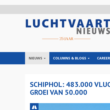
Overslaan
en
naar
de
inhoud
gaan
NIEUWS
COLUMNS & BLOGS
CAREER
SCHIPHOL: 483.000 VLUC
GROEI VAN 50.000