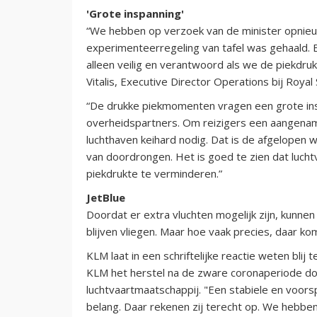
'Grote inspanning'
“We hebben op verzoek van de minister opnieu
experimenteerregeling van tafel was gehaald.
alleen veilig en verantwoord als we de piekdru
Vitalis, Executive Director Operations bij Royal
“De drukke piekmomenten vragen een grote ins
overheidspartners. Om reizigers een aangename
luchthaven keihard nodig. Dat is de afgelopen 
van doordrongen. Het is goed te zien dat luc
piekdrukte te verminderen.”
JetBlue
Doordat er extra vluchten mogelijk zijn, kunnen
blijven vliegen. Maar hoe vaak precies, daar ko
KLM laat in een schriftelijke reactie weten blij 
KLM het herstel na de zware coronaperiode doo
luchtvaartmaatschappij. "Een stabiele en voorsp
belang. Daar rekenen zij terecht op. We hebben 