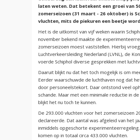
laten weten. Dat betekent een groei van 50
zomerseizoen (31 maart - 26 oktober) is S
vluchten, mits de piekuren een beetje word
Het is de uitkomst van vijf weken waarin Schiph
november bekend maakte de experimenteerregel
zomerseizoen moest vaststellen. Hierbij vroeg 
Luchtverkeersleiding Nederland (LVNL), de Ko
voerde Schiphol diverse gesprekken met lucht
Daaruit blijkt nu dat het toch mogelijk is om 
Eerder waarschuwde de luchthaven nog dat het 
door personeelstekort. Daar ontstond veel op
schande. Maar met een minimale reductie in de
blijkt het nu toch te kunnen.
De 293.000 vluchten voor het zomerseizoen 20
declareerde. Dat aantal was afgeleid van het j
inmiddels opgeschorte experimenteerregeling. I
komen op in totaal circa 433.000 vluchten.