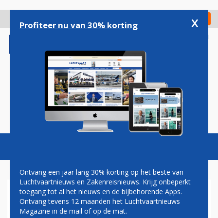
Overslaan
en
x
Digitaal Magazine
Registreer
Check in
naar
Profiteer nu van 30% korting
de
inhoud
gaan
Magazine
Podcasts
Vacatures
Toggl
naviga
Ontvang een jaar lang 30% korting op het beste van
Luchtvaartnieuws en Zakenreisnieuws. Krijg onbeperkt
toegang tot al het nieuws en de bijbehorende Apps.
VK IN BAN VAN STAKINGEN
Ontvang tevens 12 maanden het Luchtvaartnieuws
ROND KERST
Magazine in de mail of op de mat.