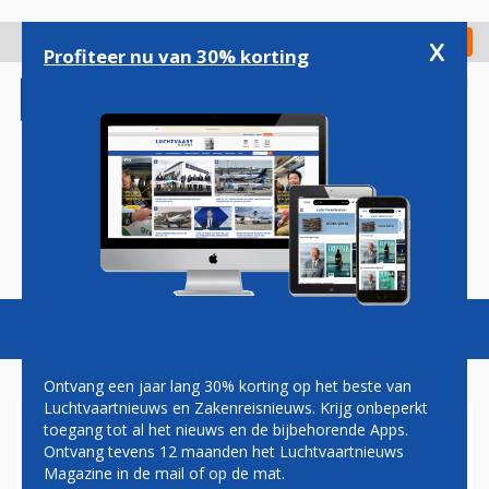
Overslaan
en
x
Digitaal Magazine
Registreer
Check in
naar
Profiteer nu van 30% korting
de
inhoud
gaan
Magazine
Podcasts
Vacatures
Toggl
naviga
Ontvang een jaar lang 30% korting op het beste van
Luchtvaartnieuws en Zakenreisnieuws. Krijg onbeperkt
toegang tot al het nieuws en de bijbehorende Apps.
VK IN BAN VAN STAKINGEN
Ontvang tevens 12 maanden het Luchtvaartnieuws
ROND KERST
Magazine in de mail of op de mat.