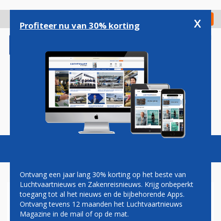
Overslaan
en
x
Digitaal Magazine
Registreer
Check in
naar
Profiteer nu van 30% korting
de
inhoud
gaan
Magazine
Podcasts
Vacatures
Toggl
naviga
Ontvang een jaar lang 30% korting op het beste van
Luchtvaartnieuws en Zakenreisnieuws. Krijg onbeperkt
toegang tot al het nieuws en de bijbehorende Apps.
WACHTRIJEN OP
Ontvang tevens 12 maanden het Luchtvaartnieuws
LUCHTHAVENS DOOR ACTIES
Magazine in de mail of op de mat.