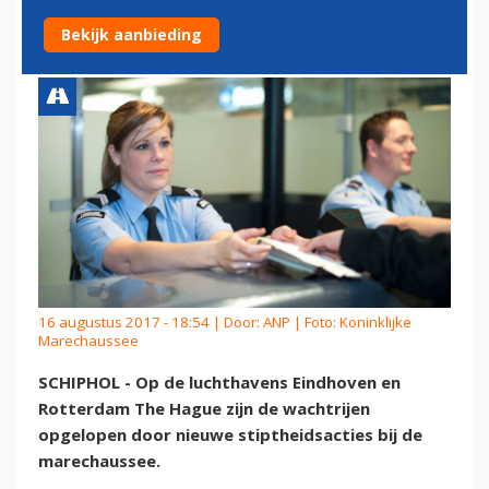
MARECHAUSSEE
Bekijk aanbieding
16 augustus 2017 - 18:54 | Door:
ANP
| Foto: Koninklijke
Marechaussee
SCHIPHOL - Op de luchthavens Eindhoven en
Rotterdam The Hague zijn de wachtrijen
opgelopen door nieuwe stiptheidsacties bij de
marechaussee.