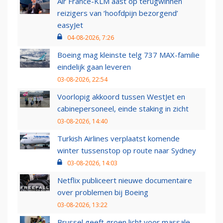
Air France-KLM aast op terugwinnen
reizigers van ‘hoofdpijn bezorgend’
easyJet
04-08-2026, 7:26
Boeing mag kleinste telg 737 MAX-familie
eindelijk gaan leveren
03-08-2026, 22:54
Voorlopig akkoord tussen WestJet en
cabinepersoneel, einde staking in zicht
03-08-2026, 14:40
Turkish Airlines verplaatst komende
winter tussenstop op route naar Sydney
03-08-2026, 14:03
Netflix publiceert nieuwe documentaire
over problemen bij Boeing
03-08-2026, 13:22
Brussel geeft groen licht voor massale