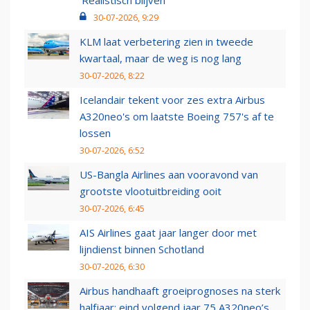
‘Realistisch blijven’
30-07-2026, 9:29
KLM laat verbetering zien in tweede
kwartaal, maar de weg is nog lang
30-07-2026, 8:22
Icelandair tekent voor zes extra Airbus
A320neo's om laatste Boeing 757's af te
lossen
30-07-2026, 6:52
US-Bangla Airlines aan vooravond van
grootste vlootuitbreiding ooit
30-07-2026, 6:45
AIS Airlines gaat jaar langer door met
lijndienst binnen Schotland
30-07-2026, 6:30
Airbus handhaaft groeiprognoses na sterk
halfjaar: eind volgend jaar 75 A320neo’s