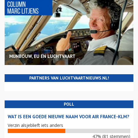
MIJNBOUW, EU EN LUCHTVAART
PARTNERS VAN LUCHTVAARTNIEUWS.NL!
POLL
WAT IS EEN GOEDE NIEUWE NAAM VOOR AIR FRANCE-KLM?
Verzin alsjeblieft iets anders
47% (81 stemmen)