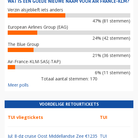
WAT IS EEN GOEDE NIEUWE NAAM VOOR AIR FRANCE-KLM?
Verzin alsjeblieft iets anders
47% (81 stemmen)
European Airlines Group (EAG)
24% (42 stemmen)
The Blue Group
21% (36 stemmen)
Air-France-KLM-SAS(-TAP)
6% (11 stemmen)
Totaal aantal stemmen: 170
Meer polls
VOORDELIGE RETOURTICKETS
TUI vliegtickets
TUI
Jul: 8-dg cruise Oost Middellandse Zee €1235
TUI