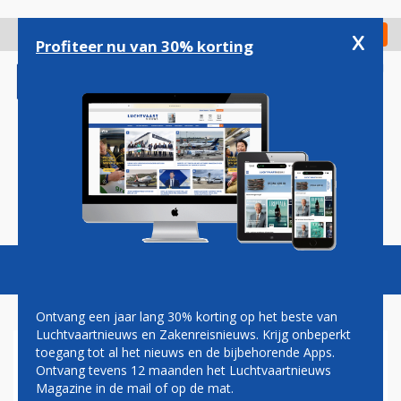
Overslaan
en
x
Digitaal Magazine
Registreer
Check in
naar
Profiteer nu van 30% korting
de
inhoud
gaan
Magazine
Podcasts
Vacatures
Toggl
naviga
Ontvang een jaar lang 30% korting op het beste van
Luchtvaartnieuws en Zakenreisnieuws. Krijg onbeperkt
toegang tot al het nieuws en de bijbehorende Apps.
ZÃ¼RICH AIRPORT WIL
Ontvang tevens 12 maanden het Luchtvaartnieuws
BETERE RELATIE MET
Magazine in de mail of op de mat.