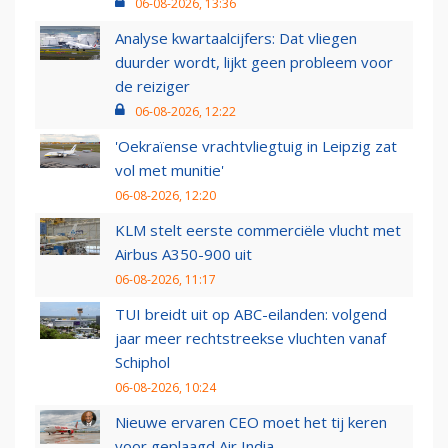
06-08-2026, 13:36
Analyse kwartaalcijfers: Dat vliegen
duurder wordt, lijkt geen probleem voor
de reiziger
06-08-2026, 12:22
'Oekraïense vrachtvliegtuig in Leipzig zat
vol met munitie'
06-08-2026, 12:20
KLM stelt eerste commerciële vlucht met
Airbus A350-900 uit
06-08-2026, 11:17
TUI breidt uit op ABC-eilanden: volgend
jaar meer rechtstreekse vluchten vanaf
Schiphol
06-08-2026, 10:24
Nieuwe ervaren CEO moet het tij keren
voor geplaagd Air India