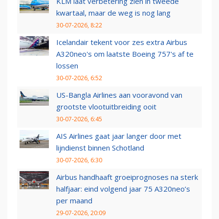
KLM laat verbetering zien in tweede
kwartaal, maar de weg is nog lang
30-07-2026, 8:22
Icelandair tekent voor zes extra Airbus
A320neo's om laatste Boeing 757's af te
lossen
30-07-2026, 6:52
US-Bangla Airlines aan vooravond van
grootste vlootuitbreiding ooit
30-07-2026, 6:45
AIS Airlines gaat jaar langer door met
lijndienst binnen Schotland
30-07-2026, 6:30
Airbus handhaaft groeiprognoses na sterk
halfjaar: eind volgend jaar 75 A320neo’s
per maand
29-07-2026, 20:09