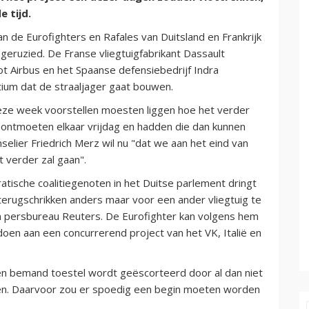
 tijd.
 de Eurofighters en Rafales van Duitsland en Frankrijk
geruzied. De Franse vliegtuigfabrikant Dassault
t Airbus en het Spaanse defensiebedrijf Indra
tium dat de straaljager gaat bouwen.
 deze week voorstellen moesten liggen hoe het verder
ontmoeten elkaar vrijdag en hadden die dan kunnen
elier Friedrich Merz wil nu "dat we aan het eind van
t verder zal gaan".
atische coalitiegenoten in het Duitse parlement dringt
 terugschrikken anders maar voor een ander vliegtuig te
n persbureau Reuters. De Eurofighter kan volgens hem
en aan een concurrerend project van het VK, Italië en
 een bemand toestel wordt geëscorteerd door al dan niet
n. Daarvoor zou er spoedig een begin moeten worden