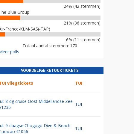
24% (42 stemmen)
The Blue Group
21% (36 stemmen)
Air-France-KLM-SAS(-TAP)
6% (11 stemmen)
Totaal aantal stemmen: 170
Meer polls
VOORDELIGE RETOURTICKETS
TUI vliegtickets
TUI
Jul: 8-dg cruise Oost Middellandse Zee
TUI
€1235
Jul: 9-daagse Chogogo Dive & Beach
TUI
Curacao €1056