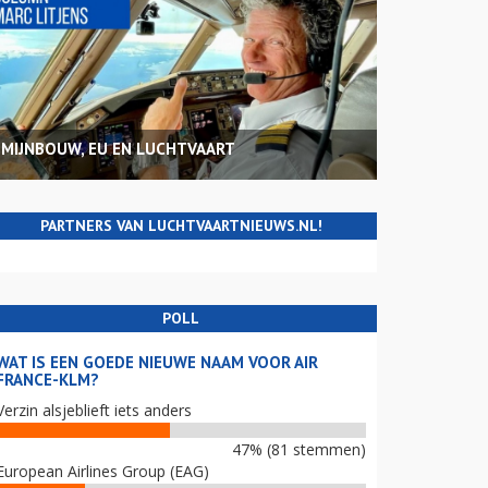
MIJNBOUW, EU EN LUCHTVAART
PARTNERS VAN LUCHTVAARTNIEUWS.NL!
POLL
WAT IS EEN GOEDE NIEUWE NAAM VOOR AIR
FRANCE-KLM?
Verzin alsjeblieft iets anders
47% (81 stemmen)
European Airlines Group (EAG)