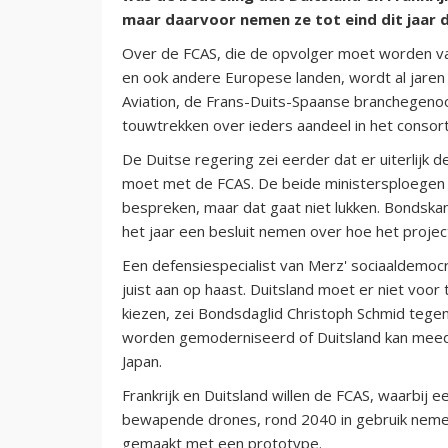
maar daarvoor nemen ze tot eind dit jaar de
Over de FCAS, die de opvolger moet worden van
en ook andere Europese landen, wordt al jaren 
Aviation, de Frans-Duits-Spaanse branchegenoo
touwtrekken over ieders aandeel in het consor
De Duitse regering zei eerder dat er uiterlijk
moet met de FCAS. De beide ministersploegen 
bespreken, maar dat gaat niet lukken. Bondskans
het jaar een besluit nemen over hoe het projec
Een defensiespecialist van Merz' sociaaldemocr
juist aan op haast. Duitsland moet er niet voor
kiezen, zei Bondsdaglid Christoph Schmid tege
worden gemoderniseerd of Duitsland kan meedo
Japan.
Frankrijk en Duitsland willen de FCAS, waarbij
bewapende drones, rond 2040 in gebruik neme
gemaakt met een prototype.