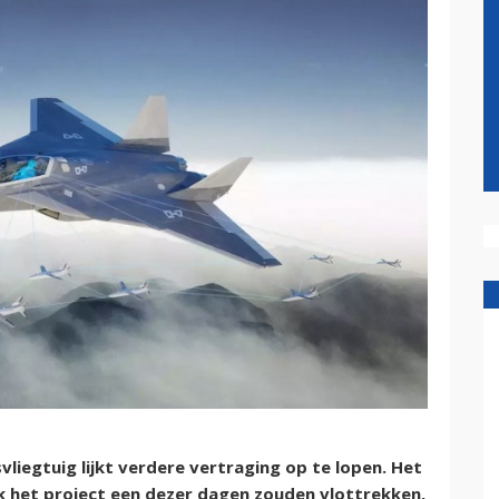
iegtuig lijkt verdere vertraging op te lopen. Het
jk het project een dezer dagen zouden vlottrekken,