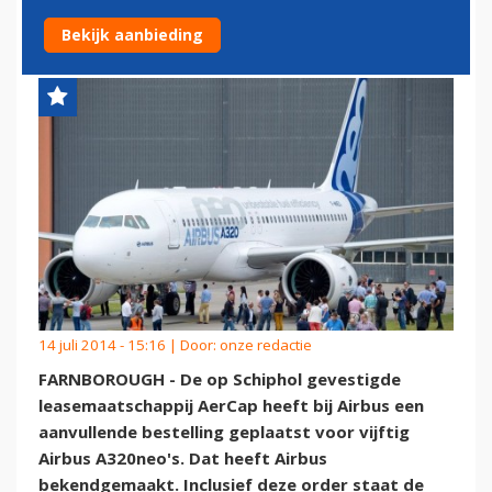
VIJFTIG EXTRA A320NEO'S
Bekijk aanbieding
14 juli 2014 - 15:16 | Door:
onze redactie
FARNBOROUGH - De op Schiphol gevestigde
leasemaatschappij AerCap heeft bij Airbus een
aanvullende bestelling geplaatst voor vijftig
Airbus A320neo's. Dat heeft Airbus
bekendgemaakt. Inclusief deze order staat de