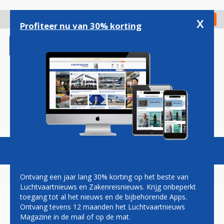
Overslaan
en
x
Digitaal Magazine
Registreer
Check in
naar
Profiteer nu van 30% korting
de
inhoud
gaan
Magazine
Podcasts
Vacatures
Toggl
naviga
Ontvang een jaar lang 30% korting op het beste van
Luchtvaartnieuws en Zakenreisnieuws. Krijg onbeperkt
toegang tot al het nieuws en de bijbehorende Apps.
NEDERLANDS BEDRIJF
Ontvang tevens 12 maanden het Luchtvaartnieuws
PLAATST ORDER VOOR
Magazine in de mail of op de mat.