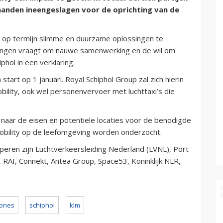
nden ineengeslagen voor de oprichting van de
 op termijn slimme en duurzame oplossingen te
singen vraagt om nauwe samenwerking en de wil om
phol in een verklaring.
rt op 1 januari. Royal Schiphol Group zal zich hierin
ility, ook wel personenvervoer met luchttaxi’s die
 naar de eisen en potentiele locaties voor de benodigde
Mobility op de leefomgeving worden onderzocht.
iperen zijn Luchtverkeersleiding Nederland (LVNL), Port
 RAI, Connekt, Antea Group, Space53, Koninklijk NLR,
ones
schiphol
klm