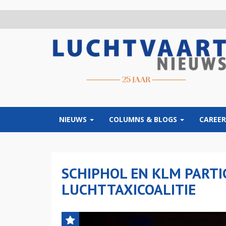
Overslaan
en
naar
de
inhoud
gaan
NIEUWS
COLUMNS & BLOGS
CAREER
SCHIPHOL EN KLM PARTI
LUCHTTAXICOALITIE