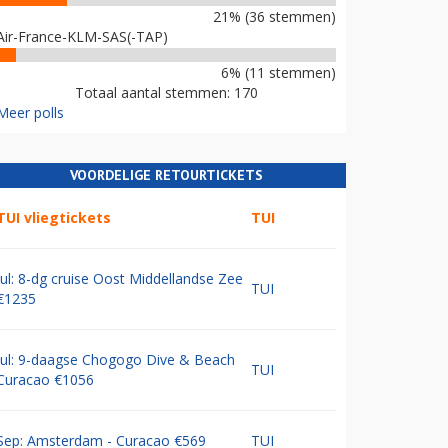
21% (36 stemmen)
Air-France-KLM-SAS(-TAP)
6% (11 stemmen)
Totaal aantal stemmen: 170
Meer polls
VOORDELIGE RETOURTICKETS
TUI vliegtickets
TUI
Jul: 8-dg cruise Oost Middellandse Zee
TUI
€1235
Jul: 9-daagse Chogogo Dive & Beach
TUI
Curacao €1056
Sep: Amsterdam - Curacao €569
TUI