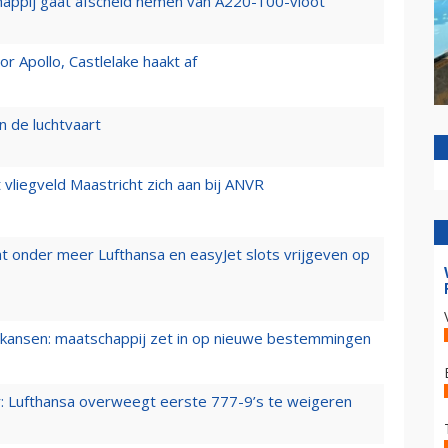
happij gaat afscheid nemen van A220-100-vloot
 Apollo, Castlelake haakt af
n de luchtvaart
t vliegveld Maastricht zich aan bij ANVR
t onder meer Lufthansa en easyJet slots vrijgeven op
ansen: maatschappij zet in op nieuwe bestemmingen
er: Lufthansa overweegt eerste 777-9’s te weigeren