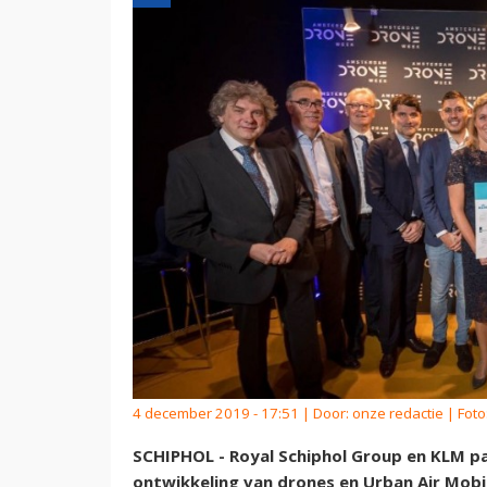
4 december 2019 - 17:51 | Door:
onze redactie
| Foto
SCHIPHOL - Royal Schiphol Group en KLM p
ontwikkeling van drones en Urban Air Mobili