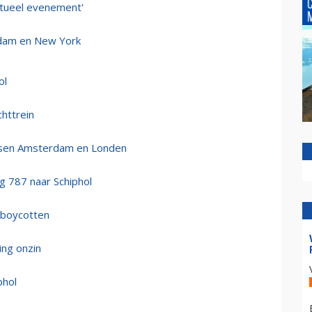
rtueel evenement'
rdam en New York
ol
chttrein
tussen Amsterdam en Londen
g 787 naar Schiphol
 boycotten
ng onzin
phol