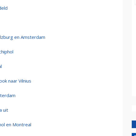
deld
alzburg en Amsterdam
chiphol
l
ook naar Vilnius
sterdam
 uit
phol en Montreal