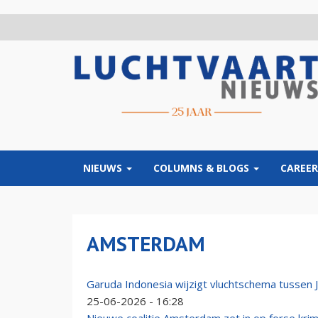
Overslaan
en
naar
de
inhoud
gaan
NIEUWS
COLUMNS & BLOGS
CAREER
AMSTERDAM
Garuda Indonesia wijzigt vluchtschema tussen J
25-06-2026 - 16:28