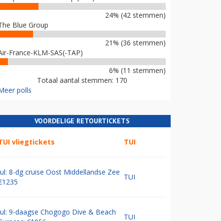
24% (42 stemmen)
The Blue Group
21% (36 stemmen)
Air-France-KLM-SAS(-TAP)
6% (11 stemmen)
Totaal aantal stemmen: 170
Meer polls
VOORDELIGE RETOURTICKETS
TUI vliegtickets
TUI
Jul: 8-dg cruise Oost Middellandse Zee
TUI
€1235
Jul: 9-daagse Chogogo Dive & Beach
TUI