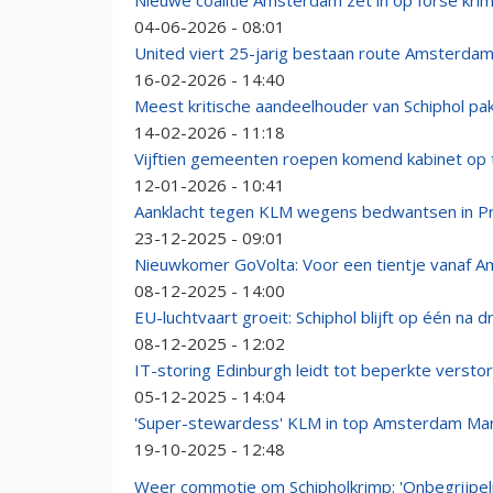
Nieuwe coalitie Amsterdam zet in op forse krim
04-06-2026 - 08:01
United viert 25-jarig bestaan route Amsterda
16-02-2026 - 14:40
Meest kritische aandeelhouder van Schiphol pakt
14-02-2026 - 11:18
Vijftien gemeenten roepen komend kabinet op to
12-01-2026 - 10:41
Aanklacht tegen KLM wegens bedwantsen in 
23-12-2025 - 09:01
Nieuwkomer GoVolta: Voor een tientje vanaf A
08-12-2025 - 14:00
EU-luchtvaart groeit: Schiphol blijft op één na 
08-12-2025 - 12:02
IT-storing Edinburgh leidt tot beperkte versto
05-12-2025 - 14:04
'Super-stewardess' KLM in top Amsterdam Ma
19-10-2025 - 12:48
Weer commotie om Schipholkrimp: 'Onbegrijpel