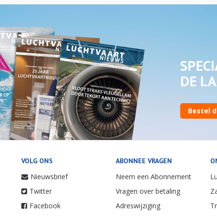
SPECI
DE LA
Bestel d
VOLG ONS
ABONNEE VRAGEN
O
Nieuwsbrief
Neem een Abonnement
Lu
Twitter
Vragen over betaling
Za
Facebook
Adreswijziging
Tr