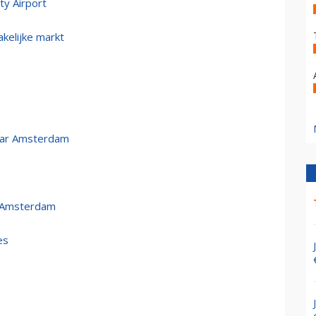
ty Airport
akelijke markt
naar Amsterdam
r Amsterdam
es