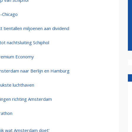
p van Schiphol
m-Chicago
 tientallen miljoenen aan dividend
t nachtsluiting Schiphol
Premium Economy
msterdam naar Berlijn en Hamburg
drukste luchthaven
ringen richting Amsterdam
rathon
ijk wat Amsterdam doet'