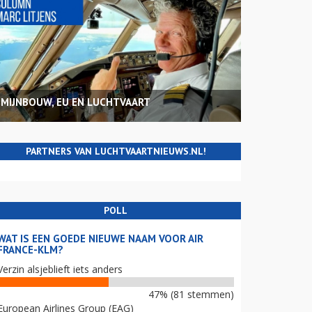
MIJNBOUW, EU EN LUCHTVAART
PARTNERS VAN LUCHTVAARTNIEUWS.NL!
POLL
WAT IS EEN GOEDE NIEUWE NAAM VOOR AIR
FRANCE-KLM?
Verzin alsjeblieft iets anders
47% (81 stemmen)
European Airlines Group (EAG)