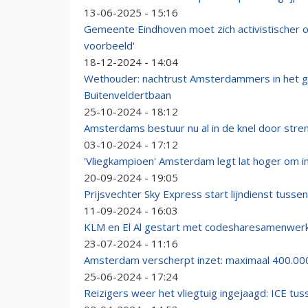
13-06-2025 - 15:16
Gemeente Eindhoven moet zich activistischer o
voorbeeld'
18-12-2024 - 14:04
Wethouder: nachtrust Amsterdammers in het ge
Buitenveldertbaan
25-10-2024 - 18:12
Amsterdams bestuur nu al in de knel door stre
03-10-2024 - 17:12
'Vliegkampioen' Amsterdam legt lat hoger om i
20-09-2024 - 19:05
Prijsvechter Sky Express start lijndienst tusse
11-09-2024 - 16:03
KLM en El Al gestart met codesharesamenwer
23-07-2024 - 11:16
Amsterdam verscherpt inzet: maximaal 400.000
25-06-2024 - 17:24
Reizigers weer het vliegtuig ingejaagd: ICE tu