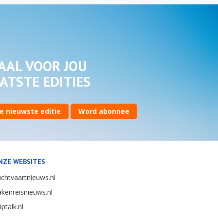
AAL VOOR JOU
ATSTE EDITIES
e nieuwste editie
Word abonnee
NZE WEBSITES
chtvaartnieuws.nl
kenreisnieuws.nl
iptalk.nl