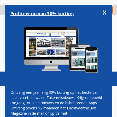
Overslaan
en
x
Digitaal Magazine
Registreer
Check in
naar
Profiteer nu van 30% korting
de
inhoud
gaan
Magazine
Podcasts
Vacatures
Toggl
naviga
Ontvang een jaar lang 30% korting op het beste van
Luchtvaartnieuws en Zakenreisnieuws. Krijg onbeperkt
toegang tot al het nieuws en de bijbehorende Apps.
NASA
Ontvang tevens 12 maanden het Luchtvaartnieuws
Magazine in de mail of op de mat.