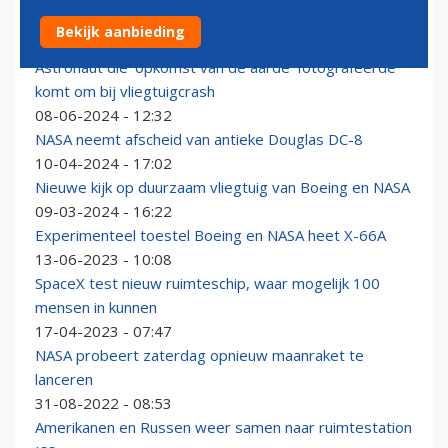
Artemis II-missie bereikt invloedssfeer van de maan
Bekijk aanbieding
06-04-2026 - 08:06
Astronaut die 'opkomst van de aarde' fotografeerde
komt om bij vliegtuigcrash
08-06-2024 - 12:32
NASA neemt afscheid van antieke Douglas DC-8
10-04-2024 - 17:02
Nieuwe kijk op duurzaam vliegtuig van Boeing en NASA
09-03-2024 - 16:22
Experimenteel toestel Boeing en NASA heet X-66A
13-06-2023 - 10:08
SpaceX test nieuw ruimteschip, waar mogelijk 100
mensen in kunnen
17-04-2023 - 07:47
NASA probeert zaterdag opnieuw maanraket te
lanceren
31-08-2022 - 08:53
Amerikanen en Russen weer samen naar ruimtestation