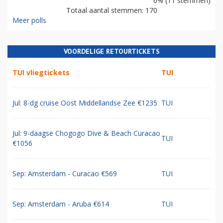
6% (11 stemmen)
Totaal aantal stemmen: 170
Meer polls
VOORDELIGE RETOURTICKETS
TUI vliegtickets
TUI
Jul: 8-dg cruise Oost Middellandse Zee €1235
TUI
Jul: 9-daagse Chogogo Dive & Beach Curacao
TUI
€1056
Sep: Amsterdam - Curacao €569
TUI
Sep: Amsterdam - Aruba €614
TUI