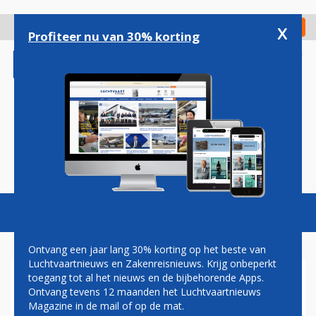
Overslaan
en
x
Digitaal Magazine
Registreer
Check in
naar
Profiteer nu van 30% korting
de
inhoud
gaan
Magazine
Podcasts
Vacatures
Toggl
naviga
Ontvang een jaar lang 30% korting op het beste van
Luchtvaartnieuws en Zakenreisnieuws. Krijg onbeperkt
toegang tot al het nieuws en de bijbehorende Apps.
SINGAPORE AIRLINES
Ontvang tevens 12 maanden het Luchtvaartnieuws
Magazine in de mail of op de mat.