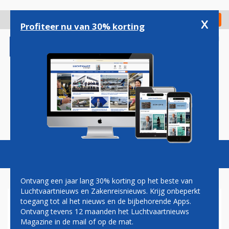
Overslaan
en
x
Digitaal Magazine
Registreer
Check in
naar
Profiteer nu van 30% korting
de
inhoud
gaan
Magazine
Podcasts
Vacatures
Toggl
naviga
Ontvang een jaar lang 30% korting op het beste van
Luchtvaartnieuws en Zakenreisnieuws. Krijg onbeperkt
toegang tot al het nieuws en de bijbehorende Apps.
BRUSSELS AIRLINES
Ontvang tevens 12 maanden het Luchtvaartnieuws
Magazine in de mail of op de mat.