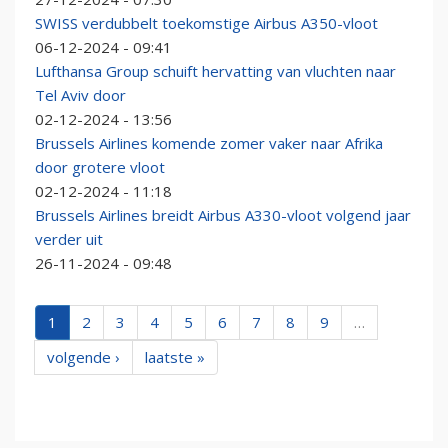
SWISS verdubbelt toekomstige Airbus A350-vloot
06-12-2024 - 09:41
Lufthansa Group schuift hervatting van vluchten naar
Tel Aviv door
02-12-2024 - 13:56
Brussels Airlines komende zomer vaker naar Afrika
door grotere vloot
02-12-2024 - 11:18
Brussels Airlines breidt Airbus A330-vloot volgend jaar
verder uit
26-11-2024 - 09:48
1
2
3
4
5
6
7
8
9
…
volgende ›
laatste »