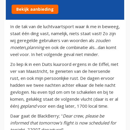
Bekijk aanbieding
30 maart 2011
In de tak van de luchtvaartsport waar ik me in beweeg,
staat één ding vast, namelijk, niets staat vast! Zo zijn
wij geregelde gebruikers van woorden als
zouden
moeten
,
planning
en ook de combinatie als…dan komt
veel voor. In het volgende geval niet minder.
Zo liep ik in een Duits kuuroord ergens in de Eiffel, niet
ver van Maastricht, te genieten van de heersende
rust, en ook mijn persoonlijke rust. De dagen ervoor
hadden we twee nachten achter elkaar de hele nacht
gevlogen. Nu even tijd om om te schakelen en bij te
komen, gelukkig staat de volgende vlucht (daar is er al
één)
gepland
voor een dag later, 1700 local time.
Daar gaat de BlackBerry; "
Dear crew, please be
informed that tomorrow's flight is now scheduled for
tonight, 2200Z departure!
"