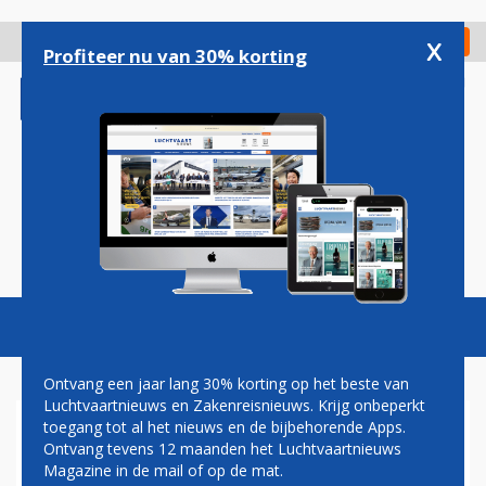
Overslaan
en
x
Digitaal Magazine
Registreer
Check in
naar
Profiteer nu van 30% korting
de
inhoud
gaan
Magazine
Podcasts
Vacatures
Toggl
naviga
Ontvang een jaar lang 30% korting op het beste van
Luchtvaartnieuws en Zakenreisnieuws. Krijg onbeperkt
toegang tot al het nieuws en de bijbehorende Apps.
ERIC VAN WALSEM: STANK
Ontvang tevens 12 maanden het Luchtvaartnieuws
VOOR DANK
Magazine in de mail of op de mat.