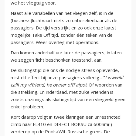
we het vliegtuig voor.
Naast alle variabellen van het vliegen zelf, is in de
(business)luchtvaart niets zo onberekenbaar als de
passagiers. De tijd verstrijkt en zo ook onze laatst
mogelijke Take Off tijd, zonder één teken van de
passagiers. Weer overleg met operations.
Dan komen anderhalf uur later de passagiers, in laten
we zeggen 'licht beschonken toestand', aan.
De sluitingstijd die ons de nodige stress opleverde,
mist dit effect bij onze passagiers volledig... "
I wwwilll
calll my vffriend, he owner offf aipot
! Of woorden van
die strekking. En inderdaad, met zulke vrienden is
zoiets onzinnigs als sluitingstijd van een vliegveld geen
enkel probleem.
Kort daarop volgt in twee klaringen een unrestricted
climb naar FL410 en DIRECT BOKSU ca 600nm(!)
verderop op de Pools/Wit-Russische grens. De