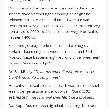
Onmiddellijk schiet je in rustende staat verkerende
lichaam twee versnellingen omhoog en begint het
rekenen. 2200Z = 2300 local time. Twee uur van
tevoren aanwezig, hotel ->vliegveld is 45 minuten, zeg
een uur, dus 2000 local time bij hotel weg. Hoe laat is
het nu? 1400 uur!
Enigszins gerustgesteld door de tijd die nog over is,
zakken lichaam en geest weer in cruise stand. Sluit
Moskou (onze bestemming) niet rond onze (weer één)
verwachte
aankomsttijd?
De BlackBerry; "
Dear ops (operations), please check
UUWW notam'd closing times
."
Het antwoord laat niet lang op zich wachten en al snel
lees ik de 'geruststellende' woorden; “
the 0050Z
estimated
time of arrival
shouldn't
be a problem
.”
Dat klopt! Dus met veertig minuten speling, bereiden