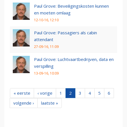
Paul Grove: Beveiligingskosten kunnen
en moeten omlaag
12-10-16, 12:10
Paul Grove: Passagiers als cabin
attendant
27-09-16, 11:09
Paul Grove: Luchtvaartbedrijven, data en
verspilling
13-09-16, 10:09
« eerste
‹ vorige
1
2
3
4
5
6
volgende ›
laatste »