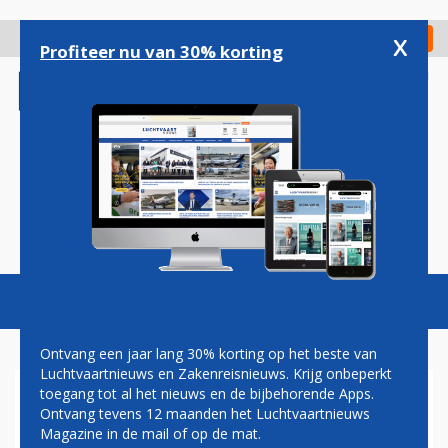
Overslaan
en
x
Digitaal Magazine
Registreer
Check in
naar
Profiteer nu van 30% korting
de
inhoud
gaan
Magazine
Podcasts
Vacatures
Toggl
naviga
Ontvang een jaar lang 30% korting op het beste van
Luchtvaartnieuws en Zakenreisnieuws. Krijg onbeperkt
toegang tot al het nieuws en de bijbehorende Apps.
FRED VAN EIJK: UITVERKOOP
Ontvang tevens 12 maanden het Luchtvaartnieuws
IN GLAMOURLAND
Magazine in de mail of op de mat.