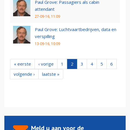
Paul Grove: Passagiers als cabin
attendant
27-09-16, 11:09
Paul Grove: Luchtvaartbedrijven, data en
verspilling
13-09-16, 10:09
« eerste
‹ vorige
1
2
3
4
5
6
volgende ›
laatste »
Meld u aan voor de