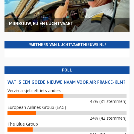
MIJNBOUW, EU EN LUCHTVAART
PARTNERS VAN LUCHTVAARTNIEUWS.NL!
POLL
WAT IS EEN GOEDE NIEUWE NAAM VOOR AIR FRANCE-KLM?
Verzin alsjeblieft iets anders
47% (81 stemmen)
European Airlines Group (EAG)
24% (42 stemmen)
The Blue Group