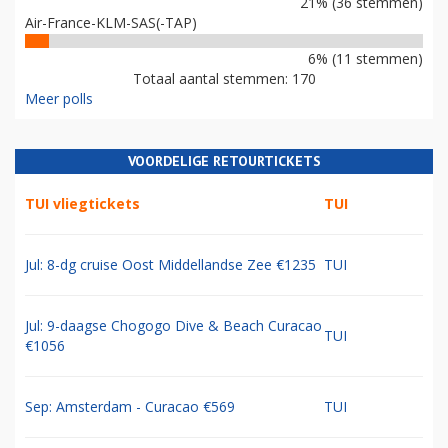
21% (36 stemmen)
Air-France-KLM-SAS(-TAP)
6% (11 stemmen)
Totaal aantal stemmen: 170
Meer polls
VOORDELIGE RETOURTICKETS
TUI vliegtickets
TUI
Jul: 8-dg cruise Oost Middellandse Zee €1235
TUI
Jul: 9-daagse Chogogo Dive & Beach Curacao
TUI
€1056
Sep: Amsterdam - Curacao €569
TUI