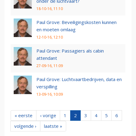
onder de luchtvaart?
18-10-16, 11:10
Paul Grove: Beveiligingskosten kunnen
en moeten omlaag
12-10-16, 12:10
Paul Grove: Passagiers als cabin
attendant
27-09-16, 11:09
Paul Grove: Luchtvaartbedrijven, data en
verspilling
13-09-16, 10:09
« eerste
‹ vorige
1
2
3
4
5
6
volgende ›
laatste »