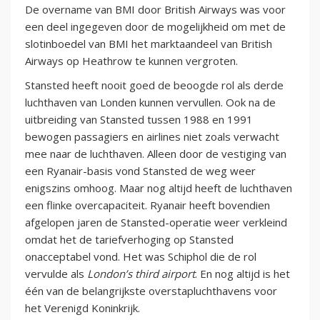
De overname van BMI door British Airways was voor
een deel ingegeven door de mogelijkheid om met de
slotinboedel van BMI het marktaandeel van British
Airways op Heathrow te kunnen vergroten.
Stansted heeft nooit goed de beoogde rol als derde
luchthaven van Londen kunnen vervullen. Ook na de
uitbreiding van Stansted tussen 1988 en 1991
bewogen passagiers en airlines niet zoals verwacht
mee naar de luchthaven. Alleen door de vestiging van
een Ryanair-basis vond Stansted de weg weer
enigszins omhoog. Maar nog altijd heeft de luchthaven
een flinke overcapaciteit. Ryanair heeft bovendien
afgelopen jaren de Stansted-operatie weer verkleind
omdat het de tariefverhoging op Stansted
onacceptabel vond. Het was Schiphol die de rol
vervulde als
London’s third airport
. En nog altijd is het
één van de belangrijkste overstapluchthavens voor
het Verenigd Koninkrijk.