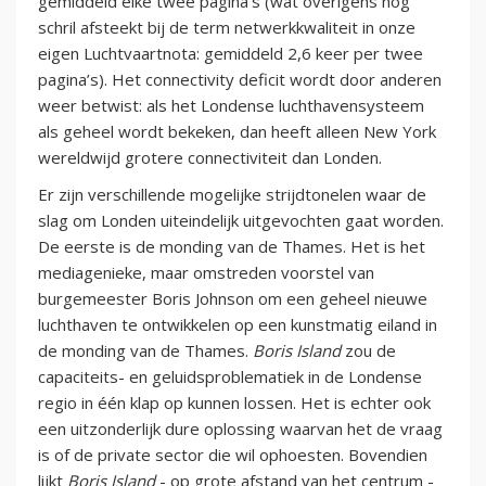
gemiddeld elke twee pagina’s (wat overigens nog
schril afsteekt bij de term netwerkkwaliteit in onze
eigen Luchtvaartnota: gemiddeld 2,6 keer per twee
pagina’s). Het connectivity deficit wordt door anderen
weer betwist: als het Londense luchthavensysteem
als geheel wordt bekeken, dan heeft alleen New York
wereldwijd grotere connectiviteit dan Londen.
Er zijn verschillende mogelijke strijdtonelen waar de
slag om Londen uiteindelijk uitgevochten gaat worden.
De eerste is de monding van de Thames. Het is het
mediagenieke, maar omstreden voorstel van
burgemeester Boris Johnson om een geheel nieuwe
luchthaven te ontwikkelen op een kunstmatig eiland in
de monding van de Thames.
Boris Island
zou de
capaciteits- en geluidsproblematiek in de Londense
regio in één klap op kunnen lossen. Het is echter ook
een uitzonderlijk dure oplossing waarvan het de vraag
is of de private sector die wil ophoesten. Bovendien
lijkt
Boris Island
- op grote afstand van het centrum -