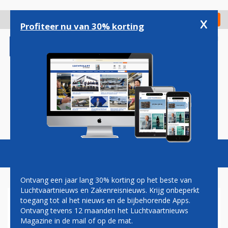
Overslaan
en
x
Digitaal Magazine
Registreer
Check in
naar
Profiteer nu van 30% korting
de
inhoud
gaan
Magazine
Podcasts
Vacatures
Toggl
naviga
Ontvang een jaar lang 30% korting op het beste van
Luchtvaartnieuws en Zakenreisnieuws. Krijg onbeperkt
toegang tot al het nieuws en de bijbehorende Apps.
GUILLAUME BURGHOUWT: DE
Ontvang tevens 12 maanden het Luchtvaartnieuws
SLAG OM LONDEN
Magazine in de mail of op de mat.