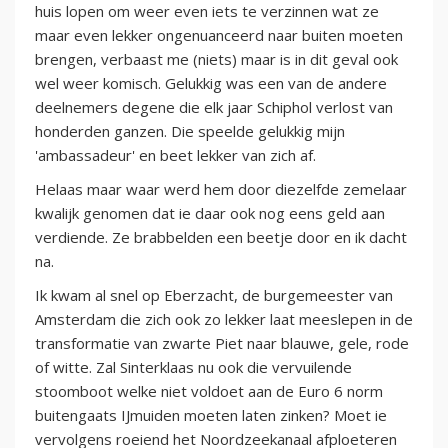
huis lopen om weer even iets te verzinnen wat ze
maar even lekker ongenuanceerd naar buiten moeten
brengen, verbaast me (niets) maar is in dit geval ook
wel weer komisch. Gelukkig was een van de andere
deelnemers degene die elk jaar Schiphol verlost van
honderden ganzen. Die speelde gelukkig mijn
'ambassadeur' en beet lekker van zich af.
Helaas maar waar werd hem door diezelfde zemelaar
kwalijk genomen dat ie daar ook nog eens geld aan
verdiende. Ze brabbelden een beetje door en ik dacht
na.
Ik kwam al snel op Eberzacht, de burgemeester van
Amsterdam die zich ook zo lekker laat meeslepen in de
transformatie van zwarte Piet naar blauwe, gele, rode
of witte. Zal Sinterklaas nu ook die vervuilende
stoomboot welke niet voldoet aan de Euro 6 norm
buitengaats IJmuiden moeten laten zinken? Moet ie
vervolgens roeiend het Noordzeekanaal afploeteren