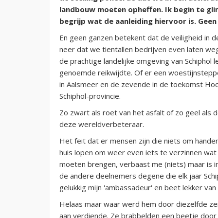
landbouw moeten opheffen. Ik begin te gliml
begrijp wat de aanleiding hiervoor is. Ge
En geen ganzen betekent dat de veiligheid in d
neer dat we tientallen bedrijven even laten weg
de prachtige landelijke omgeving van Schiphol 
genoemde reikwijdte. Of er een woestijnstepp
in Aalsmeer en de zevende in de toekomst Hoo
Schiphol-provincie.
Zo zwart als roet van het asfalt of zo geel al
deze wereldverbeteraar.
Het feit dat er mensen zijn die niets om hande
huis lopen om weer even iets te verzinnen wat
moeten brengen, verbaast me (niets) maar is i
de andere deelnemers degene die elk jaar Schi
gelukkig mijn 'ambassadeur' en beet lekker van z
Helaas maar waar werd hem door diezelfde zem
aan verdiende. Ze brabbelden een beetje door e