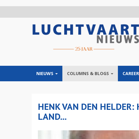
Overslaan
en
naar
de
inhoud
gaan
NIEUWS
COLUMNS & BLOGS
CAREER
HENK VAN DEN HELDER: 
LAND...