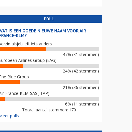
POLL
WAT IS EEN GOEDE NIEUWE NAAM VOOR AIR
FRANCE-KLM?
Verzin alsjeblieft iets anders
47% (81 stemmen)
European Airlines Group (EAG)
24% (42 stemmen)
The Blue Group
21% (36 stemmen)
Air-France-KLM-SAS(-TAP)
6% (11 stemmen)
Totaal aantal stemmen: 170
Meer polls