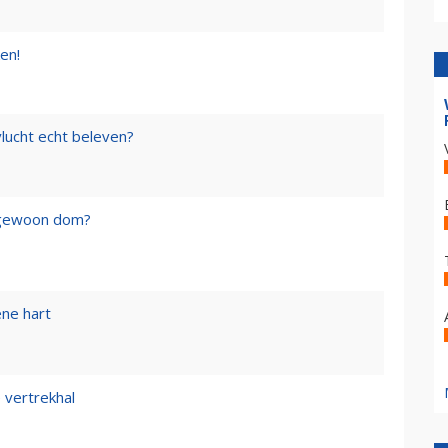
en!
lucht echt beleven?
f gewoon dom?
ene hart
 vertrekhal