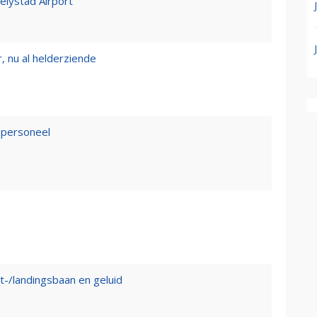
Lelystad Airport
, nu al helderziende
epersoneel
t-/landingsbaan en geluid