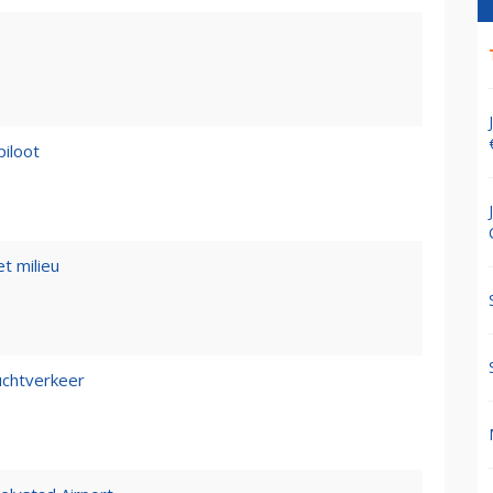
piloot
t milieu
luchtverkeer