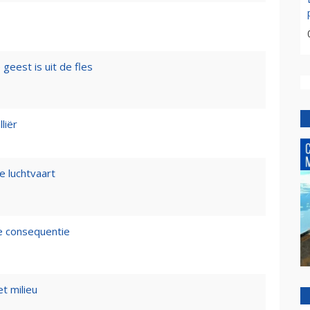
geest is uit de fles
liër
e luchtvaart
de consequentie
t milieu