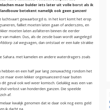
achen maar bulder iets later uit volle borst als ik
en landbouw betekent namelijk ook geen ganzen!
e luchtvaart gewaarborgd is. In het kort komt het erop
saneren, failliet moeten laten gaan of anderszins, en
lekker moeten laten asfalteren binnen de eerder
e van maken. Dus, als de zesde baan wordt aangelegd
fddorp zal wegvagen, dan ontstaat er een kale strakke
s de Sahara. met kamelen en andere waterdragers zoals
n hebben en een half jaar lang zenuwachtig rondom het
 ze maar even lekker ongenuanceerd naar buiten
n dit geval ook wel weer komisch. Gelukkig was een van
phol verlost van honderden ganzen. Die speelde
ich af.
elaar kwalijk genomen dat ie daar ook nog eens geld
n ik dacht na.