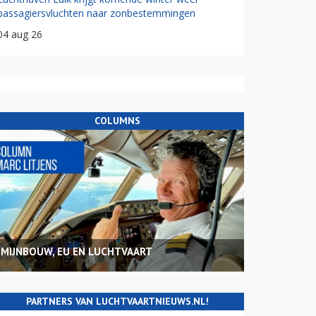
passagiersvluchten naar zonbestemmingen
04 aug 26
COLUMNS
MIJNBOUW, EU EN LUCHTVAART
PARTNERS VAN LUCHTVAARTNIEUWS.NL!