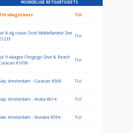
VOORDELIGE RETOURTICKETS
TUI vliegtickets
TUI
Jul: 8-dg cruise Oost Middellandse Zee
TUI
€1235
Jul: 9-daagse Chogogo Dive & Beach
TUI
Curacao €1056
Sep: Amsterdam - Curacao €569
TUI
Sep: Amsterdam - Aruba €614
TUI
Mei: Amsterdam - Bonaire €594
TUI