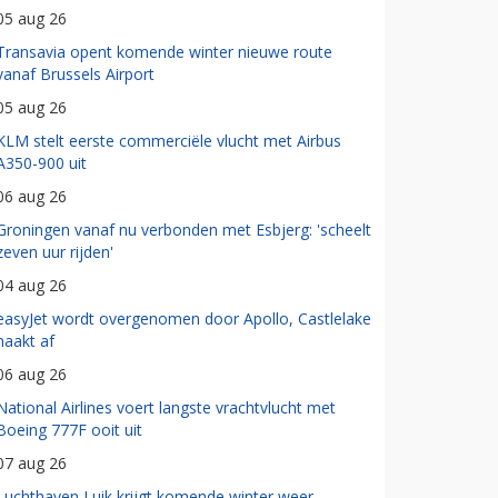
05 aug 26
Transavia opent komende winter nieuwe route
vanaf Brussels Airport
05 aug 26
KLM stelt eerste commerciële vlucht met Airbus
A350-900 uit
06 aug 26
Groningen vanaf nu verbonden met Esbjerg: 'scheelt
zeven uur rijden'
04 aug 26
easyJet wordt overgenomen door Apollo, Castlelake
haakt af
06 aug 26
National Airlines voert langste vrachtvlucht met
Boeing 777F ooit uit
07 aug 26
Luchthaven Luik krijgt komende winter weer