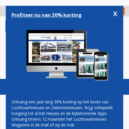
Overslaan
en
x
Digitaal Magazine
Registreer
Check in
naar
Profiteer nu van 30% korting
de
inhoud
gaan
Magazine
Podcasts
Vacatures
Toggl
naviga
Ontvang een jaar lang 30% korting op het beste van
Luchtvaartnieuws en Zakenreisnieuws. Krijg onbeperkt
toegang tot al het nieuws en de bijbehorende Apps.
HENK VAN DEN HELDER: HET
Ontvang tevens 12 maanden het Luchtvaartnieuws
BLIJFT EEN LEKKER LAND...
Magazine in de mail of op de mat.