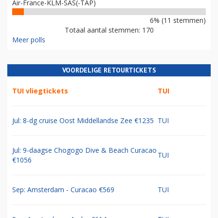
Air-France-KLM-SAS(-TAP)
6% (11 stemmen)
Totaal aantal stemmen: 170
Meer polls
VOORDELIGE RETOURTICKETS
TUI vliegtickets
TUI
Jul: 8-dg cruise Oost Middellandse Zee €1235
TUI
Jul: 9-daagse Chogogo Dive & Beach Curacao
TUI
€1056
Sep: Amsterdam - Curacao €569
TUI