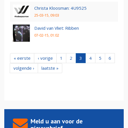
Christa Kloosman: 4U9525
25-03-15, 09:03
David van Vliet: Ribben
07-02-15, 01:02
« eerste
‹ vorige
1
2
3
4
5
6
volgende ›
laatste »
Meld u aan voor de