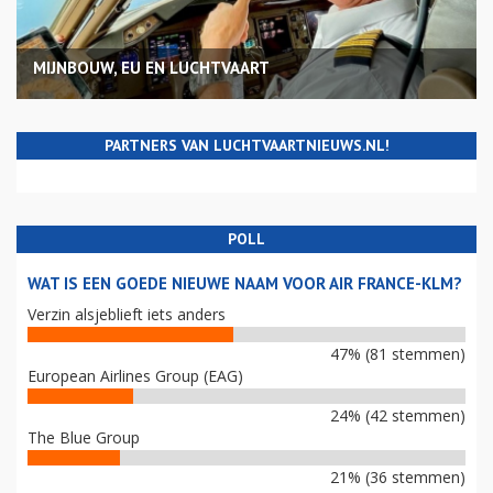
MIJNBOUW, EU EN LUCHTVAART
PARTNERS VAN LUCHTVAARTNIEUWS.NL!
POLL
WAT IS EEN GOEDE NIEUWE NAAM VOOR AIR FRANCE-KLM?
Verzin alsjeblieft iets anders
47% (81 stemmen)
European Airlines Group (EAG)
24% (42 stemmen)
The Blue Group
21% (36 stemmen)