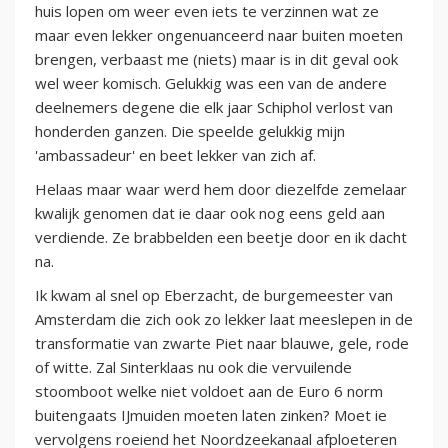
huis lopen om weer even iets te verzinnen wat ze
maar even lekker ongenuanceerd naar buiten moeten
brengen, verbaast me (niets) maar is in dit geval ook
wel weer komisch. Gelukkig was een van de andere
deelnemers degene die elk jaar Schiphol verlost van
honderden ganzen. Die speelde gelukkig mijn
'ambassadeur' en beet lekker van zich af.
Helaas maar waar werd hem door diezelfde zemelaar
kwalijk genomen dat ie daar ook nog eens geld aan
verdiende. Ze brabbelden een beetje door en ik dacht
na.
Ik kwam al snel op Eberzacht, de burgemeester van
Amsterdam die zich ook zo lekker laat meeslepen in de
transformatie van zwarte Piet naar blauwe, gele, rode
of witte. Zal Sinterklaas nu ook die vervuilende
stoomboot welke niet voldoet aan de Euro 6 norm
buitengaats IJmuiden moeten laten zinken? Moet ie
vervolgens roeiend het Noordzeekanaal afploeteren