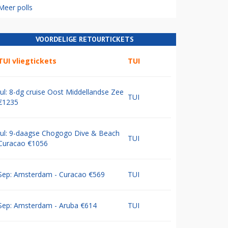
Meer polls
VOORDELIGE RETOURTICKETS
TUI vliegtickets
TUI
Jul: 8-dg cruise Oost Middellandse Zee
TUI
€1235
Jul: 9-daagse Chogogo Dive & Beach
TUI
Curacao €1056
Sep: Amsterdam - Curacao €569
TUI
Sep: Amsterdam - Aruba €614
TUI