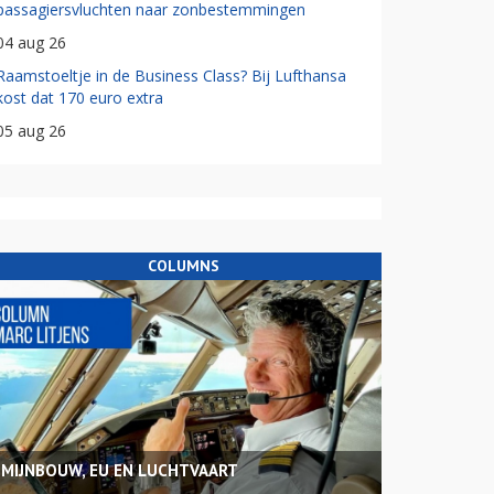
passagiersvluchten naar zonbestemmingen
04 aug 26
Raamstoeltje in de Business Class? Bij Lufthansa
kost dat 170 euro extra
05 aug 26
COLUMNS
MIJNBOUW, EU EN LUCHTVAART