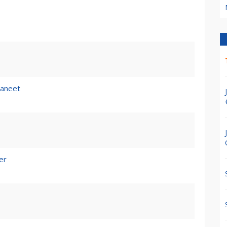
aneet
er