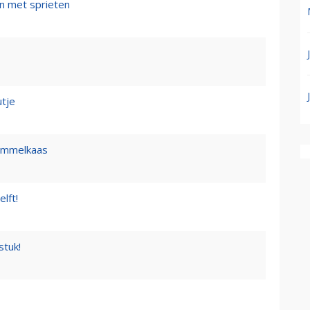
n met sprieten
tje
himmelkaas
lft!
stuk!