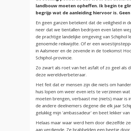
landbouw moeten opheffen. Ik begin te gliml
begrijp wat de aanleiding hiervoor is. Ge
En geen ganzen betekent dat de veiligheid in d
neer dat we tientallen bedrijven even laten weg
de prachtige landelijke omgeving van Schiphol 
genoemde reikwijdte. Of er een woestijnstepp
in Aalsmeer en de zevende in de toekomst Hoo
Schiphol-provincie.
Zo zwart als roet van het asfalt of zo geel al
deze wereldverbeteraar.
Het feit dat er mensen zijn die niets om hande
huis lopen om weer even iets te verzinnen wat
moeten brengen, verbaast me (niets) maar is i
de andere deelnemers degene die elk jaar Schi
gelukkig mijn 'ambassadeur' en beet lekker van z
Helaas maar waar werd hem door diezelfde zem
aan verdiende. Ze brabbelden een beetje door e