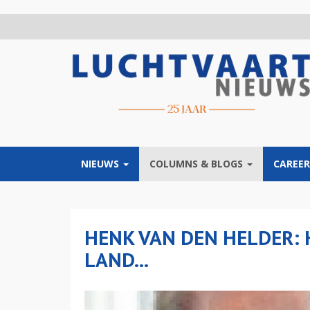
Overslaan
en
naar
de
inhoud
gaan
NIEUWS
COLUMNS & BLOGS
CAREER
HENK VAN DEN HELDER: 
LAND...