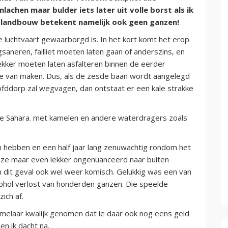
achen maar bulder iets later uit volle borst als ik
en landbouw betekent namelijk ook geen ganzen!
e luchtvaart gewaarborgd is. In het kort komt het erop
saneren, failliet moeten laten gaan of anderszins, en
lekker moeten laten asfalteren binnen de eerder
e van maken. Dus, als de zesde baan wordt aangelegd
fddorp zal wegvagen, dan ontstaat er een kale strakke
s de Sahara. met kamelen en andere waterdragers zoals
n hebben en een half jaar lang zenuwachtig rondom het
 ze maar even lekker ongenuanceerd naar buiten
n dit geval ook wel weer komisch. Gelukkig was een van
phol verlost van honderden ganzen. Die speelde
ich af.
elaar kwalijk genomen dat ie daar ook nog eens geld
n ik dacht na.