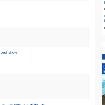
n–bed-show
 en...vergeet je stekker niet!'