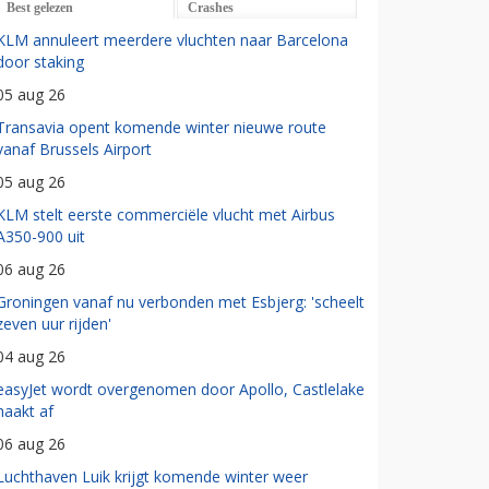
Best gelezen
Crashes
KLM annuleert meerdere vluchten naar Barcelona
door staking
05 aug 26
Transavia opent komende winter nieuwe route
vanaf Brussels Airport
05 aug 26
KLM stelt eerste commerciële vlucht met Airbus
A350-900 uit
06 aug 26
Groningen vanaf nu verbonden met Esbjerg: 'scheelt
zeven uur rijden'
04 aug 26
easyJet wordt overgenomen door Apollo, Castlelake
haakt af
06 aug 26
Luchthaven Luik krijgt komende winter weer