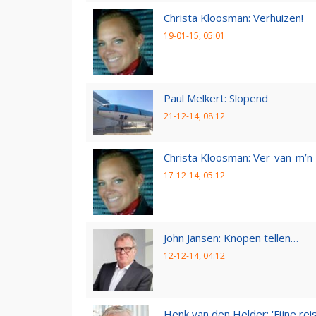
Christa Kloosman: Verhuizen!
19-01-15, 05:01
Paul Melkert: Slopend
21-12-14, 08:12
Christa Kloosman: Ver-van-m’
17-12-14, 05:12
John Jansen: Knopen tellen…
12-12-14, 04:12
Henk van den Helder: 'Fijne reis,