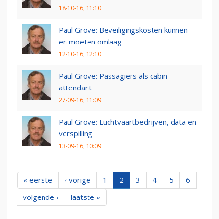
18-10-16, 11:10
Paul Grove: Beveiligingskosten kunnen
en moeten omlaag
12-10-16, 12:10
Paul Grove: Passagiers als cabin
attendant
27-09-16, 11:09
Paul Grove: Luchtvaartbedrijven, data en
verspilling
13-09-16, 10:09
« eerste
‹ vorige
1
2
3
4
5
6
volgende ›
laatste »