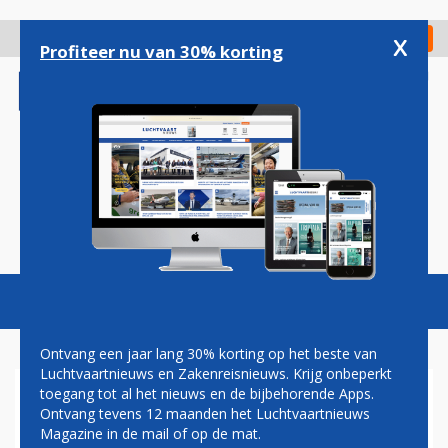
Overslaan
en
x
Digitaal Magazine
Registreer
Check in
naar
Profiteer nu van 30% korting
de
inhoud
gaan
Magazine
Podcasts
Vacatures
Toggl
naviga
Ontvang een jaar lang 30% korting op het beste van
Luchtvaartnieuws en Zakenreisnieuws. Krijg onbeperkt
toegang tot al het nieuws en de bijbehorende Apps.
HENK VOGELAAR: TWINTIG
Ontvang tevens 12 maanden het Luchtvaartnieuws
JAAR NA DATO
Magazine in de mail of op de mat.