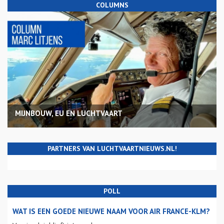
COLUMNS
MIJNBOUW, EU EN LUCHTVAART
PARTNERS VAN LUCHTVAARTNIEUWS.NL!
POLL
WAT IS EEN GOEDE NIEUWE NAAM VOOR AIR FRANCE-KLM?