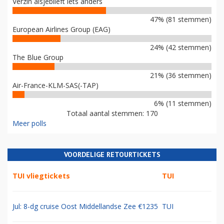
Verzin alsjeblieft iets anders
47% (81 stemmen)
European Airlines Group (EAG)
24% (42 stemmen)
The Blue Group
21% (36 stemmen)
Air-France-KLM-SAS(-TAP)
6% (11 stemmen)
Totaal aantal stemmen: 170
Meer polls
VOORDELIGE RETOURTICKETS
TUI vliegtickets
TUI
Jul: 8-dg cruise Oost Middellandse Zee €1235
TUI