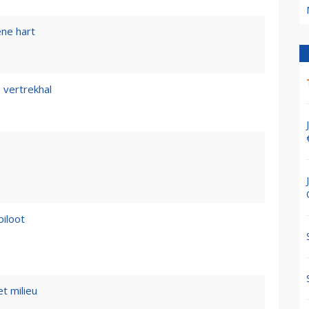
ene hart
 vertrekhal
piloot
t milieu