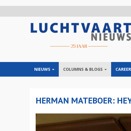
Overslaan
en
naar
de
inhoud
gaan
NIEUWS
COLUMNS & BLOGS
CAREER
HERMAN MATEBOER: HEY