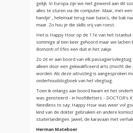
gelijk. In Europa zijn we niet gewend aan dit so
alles te sturen via de computer. Maar, met een n
handje’ , helemaal terug naar basics, die bak n
maar. Zo hou je die skills vrij van roest.
Het is Happy Hour op de 17e van het Istanbul 
sommige al tien keer gehoord maar we lachen b
Bomonti of Efes een duit in het zakje.
Zo zit er aan boord van elk passagiersvliegtuig 
alleen door een gekwalificeerd arts (mocht die 
worden. Als deze uitrusting is aangesproken m
onderhoudslogboek van het vliegtuig.
Toen ik onlangs aan boord kwam en het onderho
was genoteerd - in hoofdletters - DOCTOR’s 
Needless to say; Happy Hour was weer vol go
kind van de dokter gebruiken en andere komisc
stuiterlandingen. Jawel, de karavaan met verhal
Herman Mateboer