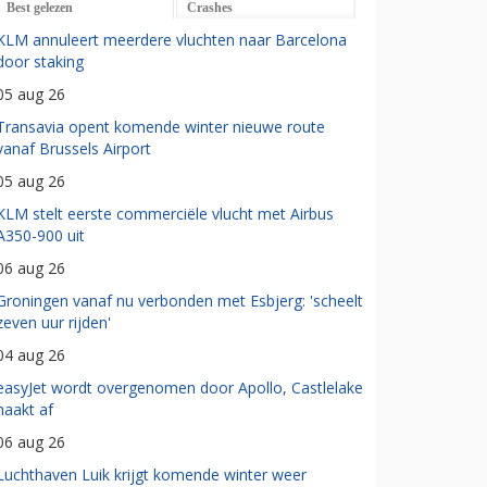
Best gelezen
Crashes
KLM annuleert meerdere vluchten naar Barcelona
door staking
05 aug 26
Transavia opent komende winter nieuwe route
vanaf Brussels Airport
05 aug 26
KLM stelt eerste commerciële vlucht met Airbus
A350-900 uit
06 aug 26
Groningen vanaf nu verbonden met Esbjerg: 'scheelt
zeven uur rijden'
04 aug 26
easyJet wordt overgenomen door Apollo, Castlelake
haakt af
06 aug 26
Luchthaven Luik krijgt komende winter weer