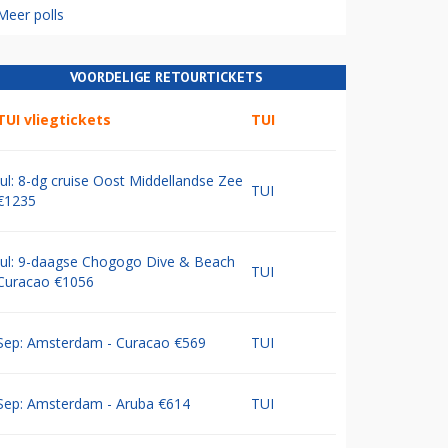
Meer polls
VOORDELIGE RETOURTICKETS
TUI vliegtickets
TUI
Jul: 8-dg cruise Oost Middellandse Zee
TUI
€1235
Jul: 9-daagse Chogogo Dive & Beach
TUI
Curacao €1056
Sep: Amsterdam - Curacao €569
TUI
Sep: Amsterdam - Aruba €614
TUI