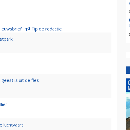
nieuwsbrief
Tip de redactie
etpark
geest is uit de fles
liër
e luchtvaart