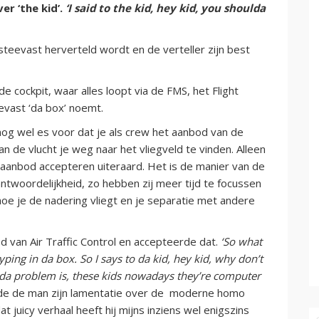
ver ‘the kid’.
‘I said to the kid, hey kid, you shoulda
steevast herverteld wordt en de verteller zijn best
e cockpit, waar alles loopt via de FMS, het Flight
vast ‘da box’ noemt.
 nog wel es voor dat je als crew het aanbod van de
van de vlucht je weg naar het vliegveld te vinden. Alleen
at aanbod accepteren uiteraard. Het is de manier van de
ntwoordelijkheid, zo hebben zij meer tijd te focussen
hoe je de nadering vliegt en je separatie met andere
van Air Traffic Control en accepteerde dat.
‘So what
ping in da box. So I says to da kid, hey kid, why don’t
 da problem is, these kids nowadays they’re computer
gde de man zijn lamentatie over de moderne homo
at juicy verhaal heeft hij mijns inziens wel enigszins