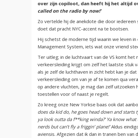
over zijn copiloot, dan heeft hij het altijd o
called on the radio by now!’
Zo vertelde hij de anekdote die door iedereen 
doet dat pracht NYC-accent na te bootsen.
Hij schetst de moderne tijd waarin we leven in d
Management System, iets wat onze vriend stee
Ter uitleg; in de luchtvaart van de VS komt het
verkeersleiding krijgt om zelf het laatste stuk 
als je zelf de luchthaven in zicht hebt kan je d
verkeersleiding om van je af te komen qua vera
op andere vluchten, je mag dan zelf uitzoeken 
toestellen voor of naast je regelt.
Zo kreeg onze New Yorkse baas ook dat aanbod 
does da kid do, he goes head down and starts ty
ya look outta da f**king winda?’ Ya know what
nerds but can’t fly a friggin’ plane!’
Aldus eindi
aviensis. Afgezien dat ik dan in tranen ben van d