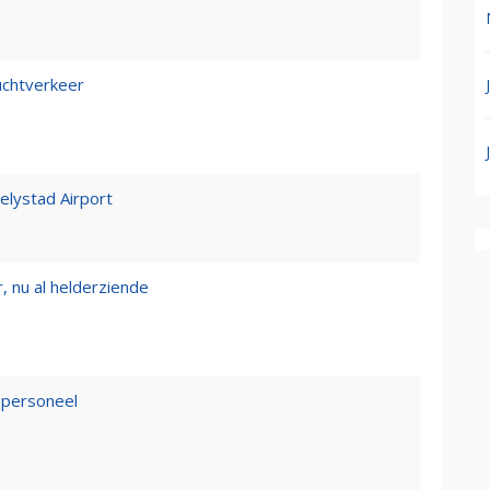
luchtverkeer
Lelystad Airport
, nu al helderziende
epersoneel