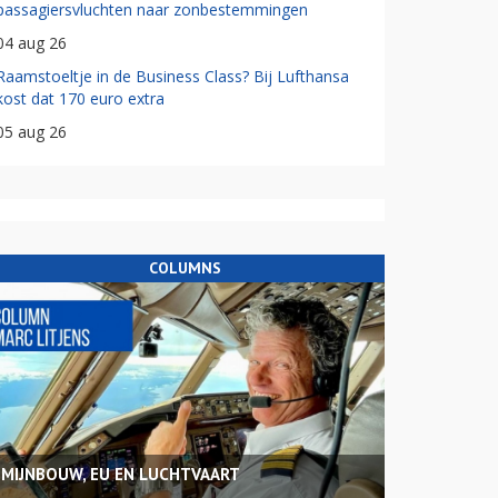
passagiersvluchten naar zonbestemmingen
04 aug 26
Raamstoeltje in de Business Class? Bij Lufthansa
kost dat 170 euro extra
05 aug 26
COLUMNS
MIJNBOUW, EU EN LUCHTVAART