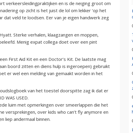
ort verkeersleidingpraktijken en is de neiging groot om
adering op zicht is het juist de lol om lekker ‘op het
aar dat veld te loodsen. Eer van je eigen handwerk zeg
Hyatt. Sterke verhalen, klaagzangen en moppen,
eleefd. Menig expat collega doet over een pint
een First Aid Kit en een Doctor’s Kit. De laatste mag
aan boord zitten en diens hulp is ingeroepen) gebruikt
oet er wel een melding van gemaakt worden in het
udslogboek van het toestel doorspitte zag ik dat er
KID WAS USED.
ede luim met opmerkingen over smeerlappen die het
he versprekingen, over kids who can’t fly anymore en
en liep andermaal binnen.