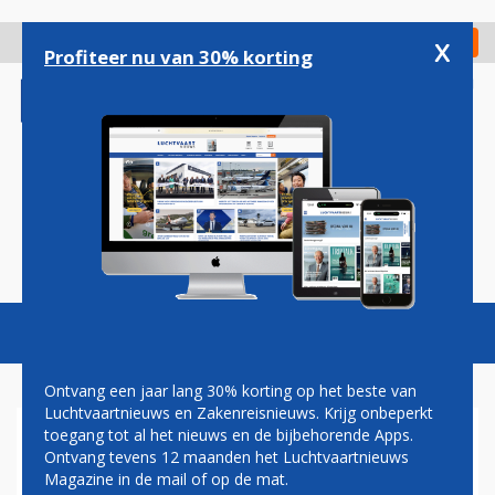
Overslaan
en
x
Digitaal Magazine
Registreer
Check in
naar
Profiteer nu van 30% korting
de
inhoud
gaan
Magazine
Podcasts
Vacatures
Toggl
naviga
Ontvang een jaar lang 30% korting op het beste van
Luchtvaartnieuws en Zakenreisnieuws. Krijg onbeperkt
toegang tot al het nieuws en de bijbehorende Apps.
HERMAN MATEBOER: NORMA
Ontvang tevens 12 maanden het Luchtvaartnieuws
Magazine in de mail of op de mat.