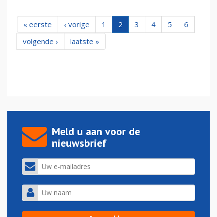
« eerste
‹ vorige
1
2
3
4
5
6
volgende ›
laatste »
Meld u aan voor de
nieuwsbrief