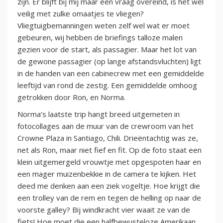
zijn. Er blijft bij mij maar een vraag overeind, is het wel
veilig met zulke omaatjes te vliegen?
Vliegtuigbemanningen weten zelf wel wat er moet
gebeuren, wij hebben de briefings talloze malen
gezien voor de start, als passagier. Maar het lot van
de gewone passagier (op lange afstandsvluchten) ligt
in de handen van een cabinecrew met een gemiddelde
leeftijd van rond de zestig. Een gemiddelde omhoog
getrokken door Ron, en Norma.
Norma’s laatste trip hangt breed uitgemeten in
fotocollages aan de muur van de crewroom van het
Crowne Plaza in Santiago, Chili. Drieëntachtig was ze,
net als Ron, maar niet fief en fit. Op de foto staat een
klein uitgemergeld vrouwtje met opgespoten haar en
een mager muizenbekkie in de camera te kijken. Het
deed me denken aan een ziek vogeltje. Hoe krijgt die
een trolley van de rem en tegen de helling op naar de
voorste galley? Bij windkracht vier waait ze van de
fiets! Hoe moet die een halfbewusteloze Amerikaan