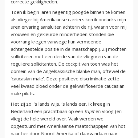
correcte gekkigheden.
Toen ik begin jaren negentig poogde binnen te komen
als vlieger bij Amerikaanse carriers kon ik ondanks mijn
uren ervaring aansluiten achterin de rij, waarin voor mij
vrouwen en gekleurde minderheden stonden die
voorrang kregen vanwege hun vermeende
achtergestelde positie in de maatschappij. Zij mochten
solliciteren met een derde van de vlieguren van de
reguliere sollicitanten. De cockpit van toen was het
domein van de Angelsaksische blanke man, oftewel de
‘caucasian male’. Deze positieve discriminatie zette
veel kwaad bloed onder de gekwalificeerde caucasian
male pilots.
Het zij zo, ’s lands wijs, ’s lands eer. Ik kreeg in
Nederland een prachtbaan op een
trijet
en vloog (en
vlieg) de hele wereld over. Vaak werden we
opgestuurd met Amerikaanse maatschappijen van hot
naar her door Noord-Amerika of daarvandaan naar