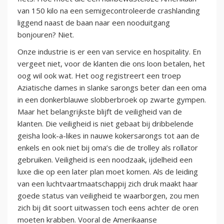
van 150 kilo na een semigecontroleerde crashlanding
liggend naast de baan naar een nooduitgang
bonjouren? Niet.
Onze industrie is er een van service en hospitality. En
vergeet niet, voor de klanten die ons loon betalen, het
oog wil ook wat. Het oog registreert een troep
Aziatische dames in slanke sarongs beter dan een oma
in een donkerblauwe slobberbroek op zwarte gympen.
Maar het belangrijkste blijft de veiligheid van de
klanten. Die veiligheid is niet gebaat bij dribbelende
geisha look-a-likes in nauwe kokersarongs tot aan de
enkels en ook niet bij oma’s die de trolley als rollator
gebruiken. Veiligheid is een noodzaak, ijdelheid een
luxe die op een later plan moet komen. Als de leiding
van een luchtvaartmaatschappij zich druk maakt haar
goede status van veiligheid te waarborgen, zou men
zich bij dit soort uitwassen toch eens achter de oren
moeten krabben. Vooral de Amerikaanse