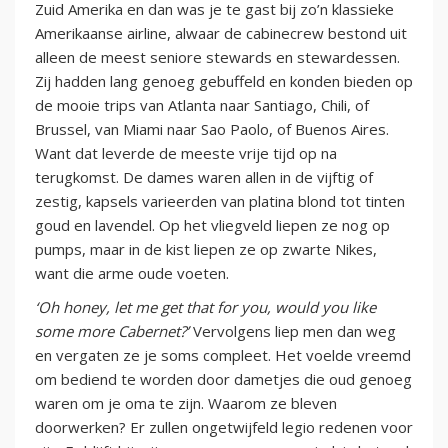
Zuid Amerika en dan was je te gast bij zo’n klassieke
Amerikaanse airline, alwaar de cabinecrew bestond uit
alleen de meest seniore stewards en stewardessen.
Zij hadden lang genoeg gebuffeld en konden bieden op
de mooie trips van Atlanta naar Santiago, Chili, of
Brussel, van Miami naar Sao Paolo, of Buenos Aires.
Want dat leverde de meeste vrije tijd op na
terugkomst. De dames waren allen in de vijftig of
zestig, kapsels varieerden van platina blond tot tinten
goud en lavendel. Op het vliegveld liepen ze nog op
pumps, maar in de kist liepen ze op zwarte Nikes,
want die arme oude voeten.
‘Oh honey, let me get that for you, would you like
some more Cabernet?’
Vervolgens liep men dan weg
en vergaten ze je soms compleet. Het voelde vreemd
om bediend te worden door dametjes die oud genoeg
waren om je oma te zijn. Waarom ze bleven
doorwerken? Er zullen ongetwijfeld legio redenen voor