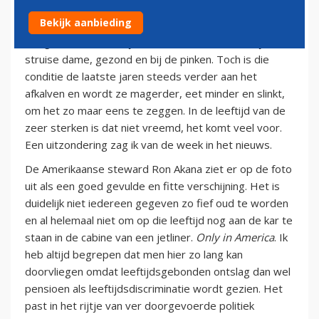
4 september 2012
Bekijk aanbieding
Vorige week werd mijn moeder 87. Het was altijd een
struise dame, gezond en bij de pinken. Toch is die
conditie de laatste jaren steeds verder aan het
afkalven en wordt ze magerder, eet minder en slinkt,
om het zo maar eens te zeggen. In de leeftijd van de
zeer sterken is dat niet vreemd, het komt veel voor.
Een uitzondering zag ik van de week in het nieuws.
De Amerikaanse steward Ron Akana ziet er op de foto
uit als een goed gevulde en fitte verschijning. Het is
duidelijk niet iedereen gegeven zo fief oud te worden
en al helemaal niet om op die leeftijd nog aan de kar te
staan in de cabine van een jetliner.
Only in America
. Ik
heb altijd begrepen dat men hier zo lang kan
doorvliegen omdat leeftijdsgebonden ontslag dan wel
pensioen als leeftijdsdiscriminatie wordt gezien. Het
past in het rijtje van ver doorgevoerde politiek