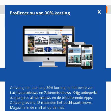
Overslaan
en
x
Digitaal Magazine
Registreer
Check in
naar
Profiteer nu van 30% korting
de
inhoud
gaan
Magazine
Podcasts
Vacatures
Toggl
naviga
Ontvang een jaar lang 30% korting op het beste van
Luchtvaartnieuws en Zakenreisnieuws. Krijg onbeperkt
toegang tot al het nieuws en de bijbehorende Apps.
JAAP DE WIT: OVER
Ontvang tevens 12 maanden het Luchtvaartnieuws
DUIKENDE DUAL HUBS EN
Magazine in de mail of op de mat.