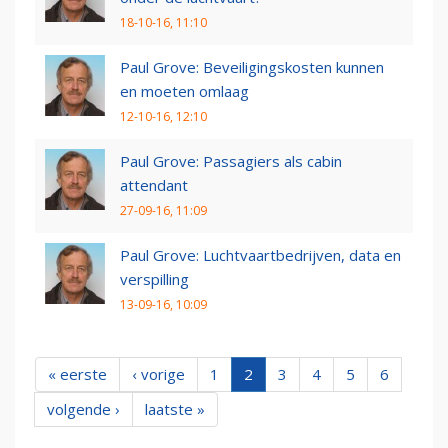
18-10-16, 11:10
Paul Grove: Beveiligingskosten kunnen
en moeten omlaag
12-10-16, 12:10
Paul Grove: Passagiers als cabin
attendant
27-09-16, 11:09
Paul Grove: Luchtvaartbedrijven, data en
verspilling
13-09-16, 10:09
« eerste
‹ vorige
1
2
3
4
5
6
volgende ›
laatste »