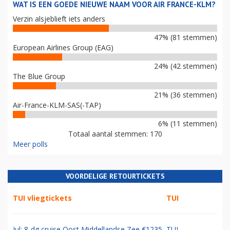
WAT IS EEN GOEDE NIEUWE NAAM VOOR AIR FRANCE-KLM?
Verzin alsjeblieft iets anders
47% (81 stemmen)
European Airlines Group (EAG)
24% (42 stemmen)
The Blue Group
21% (36 stemmen)
Air-France-KLM-SAS(-TAP)
6% (11 stemmen)
Totaal aantal stemmen: 170
Meer polls
VOORDELIGE RETOURTICKETS
TUI vliegtickets
TUI
Jul: 8-dg cruise Oost Middellandse Zee €1235
TUI