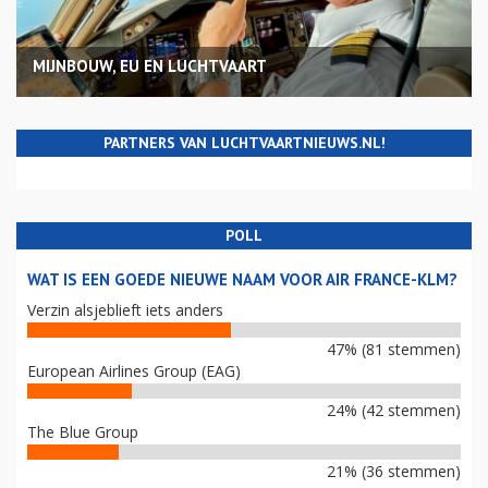
MIJNBOUW, EU EN LUCHTVAART
PARTNERS VAN LUCHTVAARTNIEUWS.NL!
POLL
WAT IS EEN GOEDE NIEUWE NAAM VOOR AIR FRANCE-KLM?
Verzin alsjeblieft iets anders
47% (81 stemmen)
European Airlines Group (EAG)
24% (42 stemmen)
The Blue Group
21% (36 stemmen)