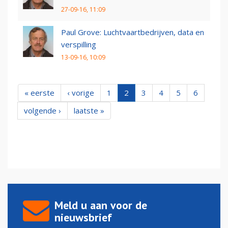
27-09-16, 11:09
Paul Grove: Luchtvaartbedrijven, data en
verspilling
13-09-16, 10:09
« eerste
‹ vorige
1
2
3
4
5
6
volgende ›
laatste »
Meld u aan voor de
nieuwsbrief