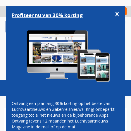
Overslaan
en
x
Digitaal Magazine
Registreer
Check in
naar
Profiteer nu van 30% korting
de
inhoud
gaan
Magazine
Podcasts
Vacatures
Toggl
naviga
Ontvang een jaar lang 30% korting op het beste van
Luchtvaartnieuws en Zakenreisnieuws. Krijg onbeperkt
toegang tot al het nieuws en de bijbehorende Apps.
JOHN JANSEN: VEILIGHEID
Ontvang tevens 12 maanden het Luchtvaartnieuws
BOVEN ALLES
Magazine in de mail of op de mat.