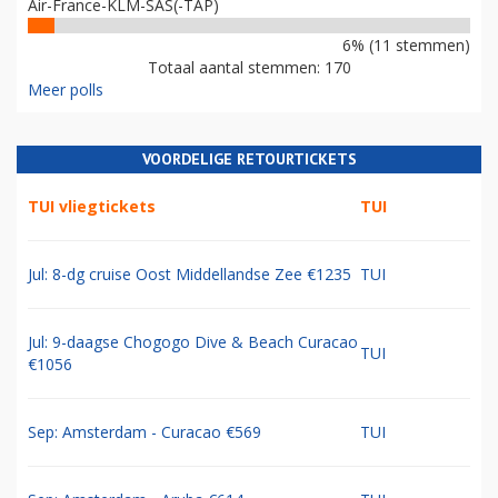
Air-France-KLM-SAS(-TAP)
6% (11 stemmen)
Totaal aantal stemmen: 170
Meer polls
VOORDELIGE RETOURTICKETS
TUI vliegtickets
TUI
Jul: 8-dg cruise Oost Middellandse Zee €1235
TUI
Jul: 9-daagse Chogogo Dive & Beach Curacao
TUI
€1056
Sep: Amsterdam - Curacao €569
TUI