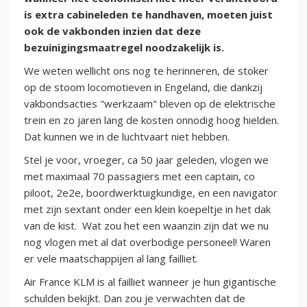
is extra cabineleden te handhaven, moeten juist
ook de vakbonden inzien dat deze
bezuinigingsmaatregel noodzakelijk is.
We weten wellicht ons nog te herinneren, de stoker
op de stoom locomotieven in Engeland, die dankzij
vakbondsacties "werkzaam" bleven op de elektrische
trein en zo jaren lang de kosten onnodig hoog hielden.
Dat kunnen we in de luchtvaart niet hebben.
Stel je voor, vroeger, ca 50 jaar geleden, vlogen we
met maximaal 70 passagiers met een captain, co
piloot, 2e2e, boordwerktuigkundige, en een navigator
met zijn sextant onder een klein koepeltje in het dak
van de kist. Wat zou het een waanzin zijn dat we nu
nog vlogen met al dat overbodige personeel! Waren
er vele maatschappijen al lang failliet.
Air France KLM is al failliet wanneer je hun gigantische
schulden bekijkt. Dan zou je verwachten dat de