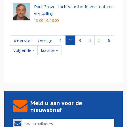
Paul Grove: Luchtvaartbedrijven, data en
verspilling
13-09-16, 10:09
« eerste
‹ vorige
1
2
3
4
5
6
volgende ›
laatste »
Meld u aan voor de
nieuwsbrief