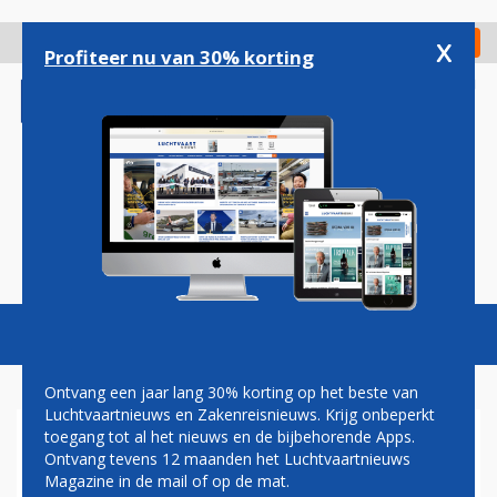
Overslaan
en
x
Digitaal Magazine
Registreer
Check in
naar
Profiteer nu van 30% korting
de
inhoud
gaan
Magazine
Podcasts
Vacatures
Toggl
naviga
Ontvang een jaar lang 30% korting op het beste van
Luchtvaartnieuws en Zakenreisnieuws. Krijg onbeperkt
toegang tot al het nieuws en de bijbehorende Apps.
PAUL GROVE: KLM KRIJGT AIR
Ontvang tevens 12 maanden het Luchtvaartnieuws
FRANCE TREKJES
Magazine in de mail of op de mat.