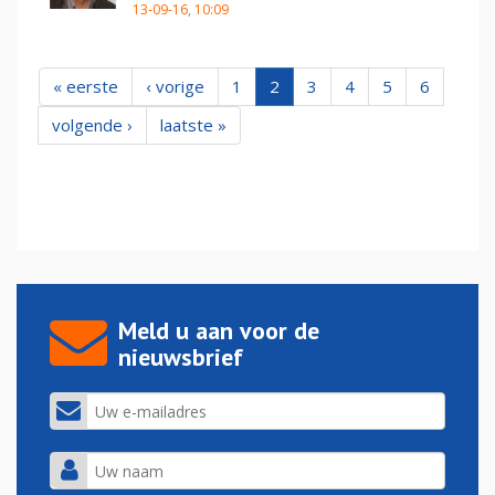
13-09-16, 10:09
« eerste
‹ vorige
1
2
3
4
5
6
volgende ›
laatste »
Meld u aan voor de
nieuwsbrief