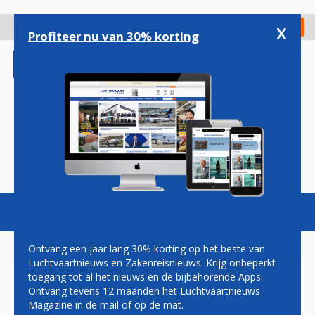
Overslaan
en
x
Digitaal Magazine
Registreer
Check in
naar
Profiteer nu van 30% korting
de
inhoud
gaan
Magazine
Podcasts
Vacatures
Toggl
naviga
Ontvang een jaar lang 30% korting op het beste van
Luchtvaartnieuws en Zakenreisnieuws. Krijg onbeperkt
toegang tot al het nieuws en de bijbehorende Apps.
PAUL GROVE: SCHIPHOL
Ontvang tevens 12 maanden het Luchtvaartnieuws
GELUIDSOVERLAST?
Magazine in de mail of op de mat.