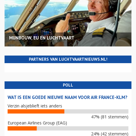
MIJNBOUW, EU EN LUCHTVAART
PARTNERS VAN LUCHTVAARTNIEUWS.NL!
POLL
WAT IS EEN GOEDE NIEUWE NAAM VOOR AIR FRANCE-KLM?
Verzin alsjeblieft iets anders
47% (81 stemmen)
European Airlines Group (EAG)
24% (42 stemmen)