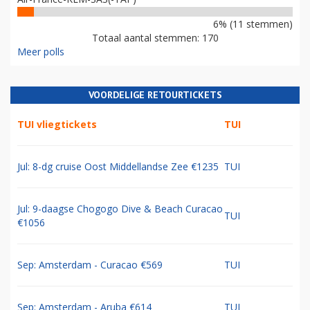
6% (11 stemmen)
Totaal aantal stemmen: 170
Meer polls
VOORDELIGE RETOURTICKETS
TUI vliegtickets
TUI
Jul: 8-dg cruise Oost Middellandse Zee €1235
TUI
Jul: 9-daagse Chogogo Dive & Beach Curacao
TUI
€1056
Sep: Amsterdam - Curacao €569
TUI
Sep: Amsterdam - Aruba €614
TUI