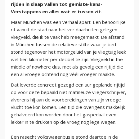
rijden in slaap vallen tot gemiste-kans-
Verstappens en alles wat er tussen zit.
Maar München was een verhaal apart. Een behoorlijke
rit vanuit de stad naar het ver daarbuiten gelegen
vliegveld, die ik te vaak heb meegemaakt. De afstand
in München tussen de relatieve stilte waar je bed
stond tegenover het motorgeluid van je vliegtuig leek
wel tien kilometer per decibel te zijn. Vliegveld in the
middle of nowhere dus, met als gevolg een rijtijd die
een al vroege ochtend nog véél vroeger maakte.
Dat leverde concreet gezegd een uur geplande rijtijd
op voor deze bepaald niet matineuze vliegerschrijver,
alvorens hij aan de voorbereidingen van zijn vroege
vlucht toe kon komen. Een tijd die overigens makkelijk
gehalveerd kon worden door het gaspedaal even
lekker in te drukken op de vroeg nog lege wegen.
Een rasecht volkswagenbusje stond daartoe in de