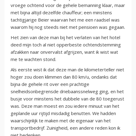
vroege ochtend voor de gehele bemanning klaar, maar
met bijna altijd dezelfde chauffeur; een minstens
tachtigjarige Beier waarvan het me een raadsel was
waarom hij nog steeds niet met pensioen was gegaan.
Het zien van deze man bij het verlaten van het hotel
deed mijn toch al niet opperbeste ochtendstemming
afzakken naar onvervalst afgrijzen, want ik wist wat
me te wachten stond.
Als eerste wist ik dat deze man de kilometerteller niet
hoger zou doen klimmen dan 80 km/u, ondanks dat
bijna de gehele rit over een prachtige
snelheidsonbegrensde driebaanssnelweg ging, en het
busje voor minstens het dubbele van de 80 toegerust
was. Deze man moest en zou iedere minuut van het
geplande uur rijtijd misdadig benutten. We hadden
waarschijnlijk te maken met de eigenaar van het
transportbedrijf. Zuinigheid, een andere reden kon ik
niet bedenken.