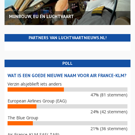
MIJNBOUW, EU EN LUCHTVAART
PARTNERS VAN LUCHTVAARTNIEUWS.NL!
POLL
WAT IS EEN GOEDE NIEUWE NAAM VOOR AIR FRANCE-KLM?
Verzin alsjeblieft iets anders
47% (81 stemmen)
European Airlines Group (EAG)
24% (42 stemmen)
The Blue Group
21% (36 stemmen)
Air-France-KLM-SAS(-TAP)