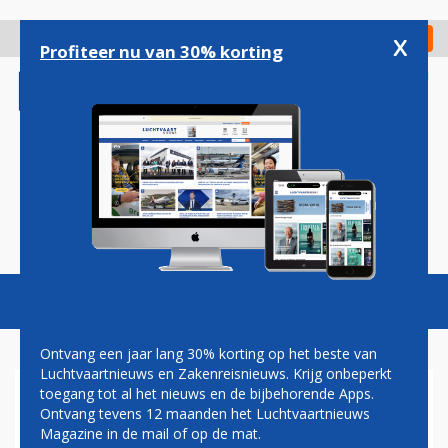
Overslaan
en
x
Digitaal Magazine
Registreer
Check in
naar
Profiteer nu van 30% korting
de
inhoud
gaan
Magazine
Podcasts
Vacatures
Toggl
naviga
Ontvang een jaar lang 30% korting op het beste van
Luchtvaartnieuws en Zakenreisnieuws. Krijg onbeperkt
toegang tot al het nieuws en de bijbehorende Apps.
PAUL MELKERT: GAS
Ontvang tevens 12 maanden het Luchtvaartnieuws
Magazine in de mail of op de mat.