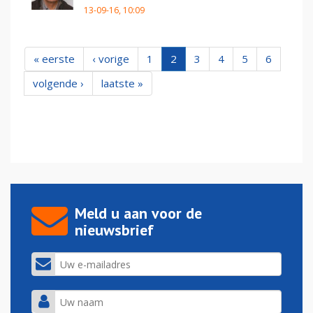
13-09-16, 10:09
« eerste
‹ vorige
1
2
3
4
5
6
volgende ›
laatste »
Meld u aan voor de
nieuwsbrief