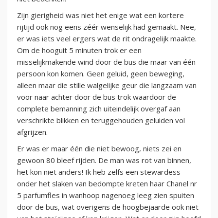
Zijn gierigheid was niet het enige wat een kortere
rijtijd ook nog eens zéér wenselijk had gemaakt. Nee,
er was iets veel ergers wat de rit ondragelijk maakte.
Om de hooguit 5 minuten trok er een
misselijkmakende wind door de bus die maar van één
persoon kon komen. Geen geluid, geen beweging,
alleen maar die stille walgelijke geur die langzaam van
voor naar achter door de bus trok waardoor de
complete bemanning zich uiteindelijk overgaf aan
verschrikte blikken en teruggehouden geluiden vol
afgrijzen.
Er was er maar één die niet bewoog, niets zei en
gewoon 80 bleef rijden. De man was rot van binnen,
het kon niet anders! Ik heb zelfs een stewardess
onder het slaken van bedompte kreten haar Chanel nr
5 parfumfles in wanhoop nagenoeg leeg zien spuiten
door de bus, wat overigens de hoogbejaarde ook niet