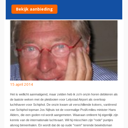
OF NOODZAAK
Bekijk aanbieding
15 april 2014
Het is wellicht aanmatigend, maar zelden heb ik zo'n onzin horen debiteren als
de laatste weken met de pleidooien voor Lelystad Airport als overloop
luchthaven voor Schiphol. De onzin kwam uit verschillende kokers, variërend
van Schiphol topman Jos Nijhuis tot de voormalige PvdA milieu minister Hans
Alders, die een goden-rol wordt aangemeten. Waaraan ontleent hij eigenlijk zijn
kennis van de internationale luchtvaart. Wil hij misschien zijn "rode" puntjes
alsnog binnenhalen. En wordt dat de op oude "roem" terende bewindsman