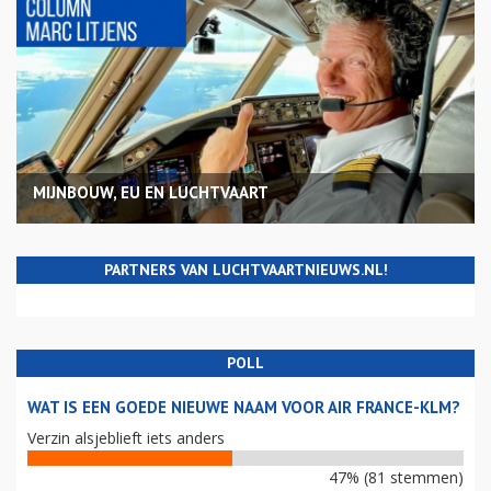
MIJNBOUW, EU EN LUCHTVAART
PARTNERS VAN LUCHTVAARTNIEUWS.NL!
POLL
WAT IS EEN GOEDE NIEUWE NAAM VOOR AIR FRANCE-KLM?
Verzin alsjeblieft iets anders
47% (81 stemmen)