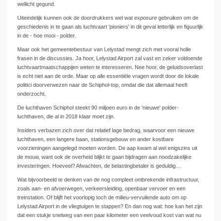
wellicht gegund.
Uiteindelijk kunnen ook de doordrukkers wel wat
exposure
gebruiken om de
geschiedenis in te gaan als luchtvaart 'pioniers' in dit geval letterlijk en figuurlijk
in de - hoe mooi - polder.
Maar ook het gemeentebestuur van Lelystad mengt zich met vooral holle
frasen in de discussies. Ja hoor, Lelystad Airport zal vast en zeker voldoende
luchtvaartmaatschappijen weten te interesseren. Nee hoor, de geluidsoverlast
is echt niet aan de orde. Maar op alle essentiële vragen wordt door de lokale
politici doorverwezen naar de Schiphol-top, omdat die dat allemaal heeft
onderzocht.
De luchthaven Schiphol steekt 90 miljoen euro in de 'nieuwe' polder-
luchthaven, die al in 2018 klaar moet zijn.
Insiders verbazen zich over dat relatief lage bedrag, waarvoor een nieuwe
luchthaven, een langere baan, stationsgebouw en ander kostbare
voorzieningen aangelegd moeten worden. De aap kwam al wel enigszins uit
de mouw, want ook de overheid blijkt te gaan bijdragen aan noodzakelijke
investeringen. Hoeveel? Afwachten, de belastingbetaler is geduldig…
Wat bijvoorbeeld te denken van de nog compleet ontbrekende infrastructuur,
zoals aan- en afvoerwegen, verkeersleiding, openbaar vervoer en een
treinstation. Of blijft het voorlopig toch de milieu-vervuilende auto om op
Lelystad Airport in de vliegtuigen te stappen? En dan nog wat: hoe kan het zijn
dat een stukje snelweg van een paar kilometer een veelvoud kost van wat nu