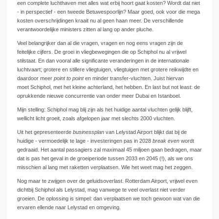
een complete luchthaven met alles wat erbij hoort gaat kosten? Wordt dat niet
- in perspectief - een tweede Betuwespoorlijn? Maar goed, ook voor die mega
kosten overschrijdingen kraait nu al geen haan meer. De verschillende
verantwoordelijke ministers zitten al lang op ander pluche.
Veel belangrijker dan al die vragen, vragen en nog eens vragen zijn de
feitelijke cijfers. De groei in vliegbewegingen die op Schiphol nu al vrijwel
stilstaat. En dan vooral alle significante veranderingen in de internationale
luchtvaart; grotere en stillere vliegtuigen, vliegtuigen met grotere reikwijdte en
daardoor meer
point to point
en minder transfer-vluchten. Juist hiervan
moet Schiphol, met het kleine achterland, het hebben. En last but not least: de
oprukkende nieuwe concurrentie van onder meer Dubai en Istanboel.
Mijn stelling: Schiphol mag blij zijn als het huidige aantal vluchten gelijk blijft,
wellicht licht groeit, zoals afgelopen jaar met slechts 2000 vluchten.
Uit het gepresenteerde
businessplan
van Lelystad Airport blijkt dat bij de
huidige - vermoedelijk te lage - investeringen pas in 2028
break even
wordt
gedraaid. Het aantal passagiers zal maximaal 45 miljoen gaan bedragen, maar
dat is pas het geval in de groeiperiode tussen 2033 en 2045 (!), als we ons
misschien al lang met raketten verplaatsen. Wie het weet mag het zeggen.
Nog maar te zwijgen over de geluidsoverlast. Rotterdam Airport, vrijwel even
dichtbij Schiphol als Lelystad, mag vanwege te veel overlast niet verder
groeien. De oplossing is simpel: dan verplaatsen we toch gewoon wat van die
ervaren ellende naar Lelystad en omgeving.