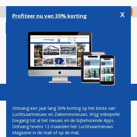
Overslaan
en
x
Digitaal Magazine
Registreer
Check in
naar
Profiteer nu van 30% korting
de
inhoud
gaan
Magazine
Podcasts
Vacatures
Toggl
naviga
Ontvang een jaar lang 30% korting op het beste van
Luchtvaartnieuws en Zakenreisnieuws. Krijg onbeperkt
toegang tot al het nieuws en de bijbehorende Apps.
ARNOLD BURLAGE:
Ontvang tevens 12 maanden het Luchtvaartnieuws
LELYSTAD AIRPORT POLITIEK
Magazine in de mail of op de mat.