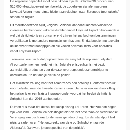
De regionale capaciteit moet beschikbaar zijn als Schiphol 90 procent van
510.000 vliegtuigbewegingen bereikt, de zogeheten signaleringsgrens.
Lelystad Airport moet ruimte bieden aan vluchten naar Europese (toeristische)
steden en regio's.
Uit marktonderzoek blijkt, volgens Schiphol, dat consumenten voldoende
interesse hebben voor vakantievluchten vanaf Lelystad Airport. Voorwaarde is
wel dat de ticketprijzen concurrerend zijn en het aanbod van bestemmingen
vergelijkbaar is met andere regionale luchthavens. En dat bepalen nu toevallig
de luchtvaartmaatschappijen en die voelen helemaal niets voor operaties
vanaf Lelystad Airport.
Trouwens, wie dacht dat prijsvechters als easyJet de wijk naar Lelystad
Airport zullen nemen heeft het mis. Juist die prijsvechter is net bezig
aantrekkelijk producten voor de vaak overstappende zakenreiziger te
ontwikkelen. En dat doe je niet in de polder.
Het ministerie zal nog voor het zomerreces een ontwerp Luchthavenbesluit
voor Lelystad naar de Tweede Kamer sturen. Dan is er ook een hoorzitting. In
het najaar is er een laatste inspraakronde, voordat het besluit definitief is.
Schiphol kan dan 2015 aanbesteden.
Duimen dus maar dat de wal het schip alsnog zal keren. Het zou een zegen
zijn voor land, Schiphol en belastingbetaler als het besef van de Nederlandse
Vereniging van Luchtvaartondernemingen doordringt. En dat standpunt laat
niets te raden over: "Het ontbreekt aan visie op Schiphol en aan de
Alderstafel. Dan word je een speelbal van de politiek".