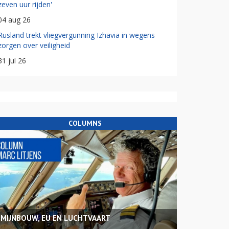
zeven uur rijden'
04 aug 26
Rusland trekt vliegvergunning Izhavia in wegens
zorgen over veiligheid
31 jul 26
COLUMNS
MIJNBOUW, EU EN LUCHTVAART