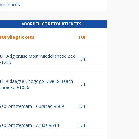
Meer polls
VOORDELIGE RETOURTICKETS
TUI vliegtickets
TUI
Jul: 8-dg cruise Oost Middellandse Zee
TUI
€1235
Jul: 9-daagse Chogogo Dive & Beach
TUI
Curacao €1056
Sep: Amsterdam - Curacao €569
TUI
Sep: Amsterdam - Aruba €614
TUI