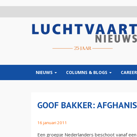
Overslaan
en
naar
de
inhoud
gaan
NIEUWS
COLUMNS & BLOGS
CAREER
GOOF BAKKER: AFGHANI
16 januari 2011
Een groepje Nederlanders beschoot vanaf een