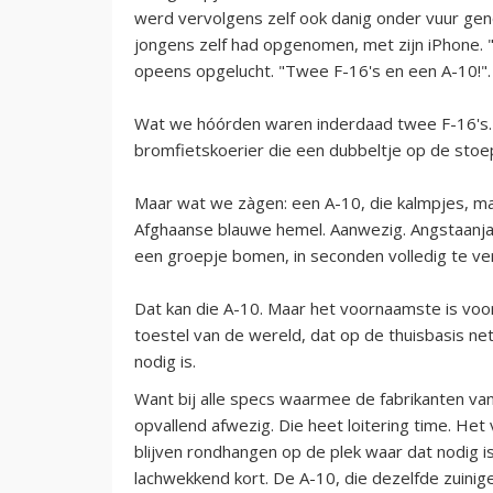
werd vervolgens zelf ook danig onder vuur gen
jongens zelf had opgenomen, met zijn iPhone. 
opeens opgelucht. "Twee F-16's en een A-10!".
Wat we hóórden waren inderdaad twee F-16's.
bromfietskoerier die een dubbeltje op de stoep
Maar wat we zàgen: een A-10, die kalmpjes, ma
Afghaanse blauwe hemel. Aanwezig. Angstaanjag
een groepje bomen, in seconden volledig te ver
Dat kan die A-10. Maar het voornaamste is voora
toestel van de wereld, dat op de thuisbasis ne
nodig is.
Want bij alle specs waarmee de fabrikanten van
opvallend afwezig. Die heet loitering time. H
blijven rondhangen op de plek waar dat nodig is. 
lachwekkend kort. De A-10, die dezelfde zuinig