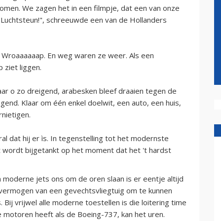
omen. We zagen het in een filmpje, dat een van onze
"Luchtsteun!", schreeuwde een van de Hollanders
 Wroaaaaaap. En weg waren ze weer. Als een
 ziet liggen.
ar o zo dreigend, arabesken bleef draaien tegen de
end. Klaar om één enkel doelwit, een auto, een huis,
nietigen.
l dat hij er ìs. In tegenstelling tot het modernste
t wordt bijgetankt op het moment dat het 't hardst
 moderne jets ons om de oren slaan is er eentje altijd
et vermogen van een gevechtsvliegtuig om te kunnen
Bij vrijwel alle moderne toestellen is die loitering time
e motoren heeft als de Boeing-737, kan het uren.