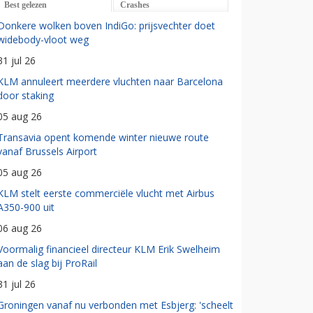
Best gelezen
Crashes
Donkere wolken boven IndiGo: prijsvechter doet
widebody-vloot weg
31 jul 26
KLM annuleert meerdere vluchten naar Barcelona
door staking
05 aug 26
Transavia opent komende winter nieuwe route
vanaf Brussels Airport
05 aug 26
KLM stelt eerste commerciële vlucht met Airbus
A350-900 uit
06 aug 26
Voormalig financieel directeur KLM Erik Swelheim
aan de slag bij ProRail
31 jul 26
Groningen vanaf nu verbonden met Esbjerg: 'scheelt