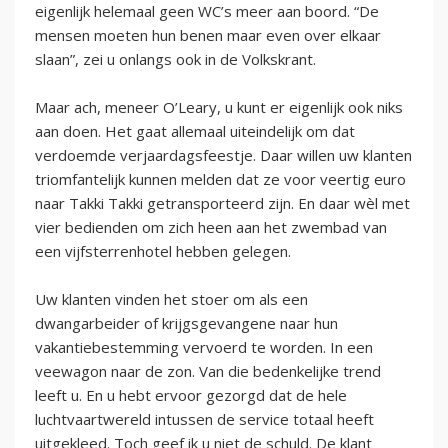
eigenlijk helemaal geen WC’s meer aan boord. “De
mensen moeten hun benen maar even over elkaar
slaan”, zei u onlangs ook in de Volkskrant.
Maar ach, meneer O’Leary, u kunt er eigenlijk ook niks
aan doen. Het gaat allemaal uiteindelijk om dat
verdoemde verjaardagsfeestje. Daar willen uw klanten
triomfantelijk kunnen melden dat ze voor veertig euro
naar Takki Takki getransporteerd zijn. En daar wèl met
vier bedienden om zich heen aan het zwembad van
een vijfsterrenhotel hebben gelegen.
Uw klanten vinden het stoer om als een
dwangarbeider of krijgsgevangene naar hun
vakantiebestemming vervoerd te worden. In een
veewagon naar de zon. Van die bedenkelijke trend
leeft u. En u hebt ervoor gezorgd dat de hele
luchtvaartwereld intussen de service totaal heeft
uitgekleed. Toch geef ik u niet de schuld. De klant