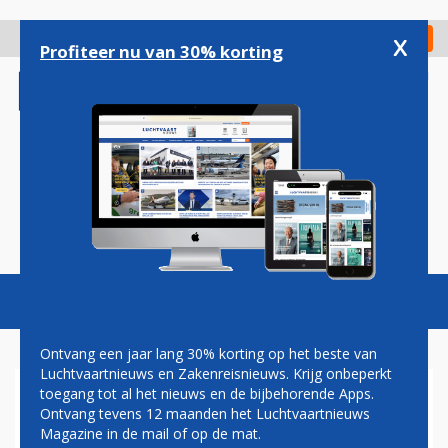
Overslaan
en
x
Digitaal Magazine
Registreer
Check in
naar
Profiteer nu van 30% korting
de
inhoud
gaan
Magazine
Podcasts
Vacatures
Toggl
naviga
Ontvang een jaar lang 30% korting op het beste van
Luchtvaartnieuws en Zakenreisnieuws. Krijg onbeperkt
toegang tot al het nieuws en de bijbehorende Apps.
GOOF BAKKER: GEACHTE
Ontvang tevens 12 maanden het Luchtvaartnieuws
MENEER O'LEARY...
Magazine in de mail of op de mat.