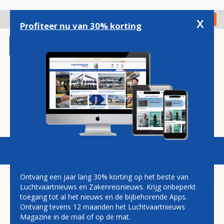
Overslaan
en
x
Digitaal Magazine
Registreer
Check in
naar
Profiteer nu van 30% korting
de
inhoud
gaan
Magazine
Podcasts
Vacatures
Toggl
naviga
Ontvang een jaar lang 30% korting op het beste van
Luchtvaartnieuws en Zakenreisnieuws. Krijg onbeperkt
toegang tot al het nieuws en de bijbehorende Apps.
INGESNEEUWD
Ontvang tevens 12 maanden het Luchtvaartnieuws
Magazine in de mail of op de mat.