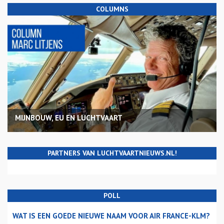
COLUMNS
MIJNBOUW, EU EN LUCHTVAART
PARTNERS VAN LUCHTVAARTNIEUWS.NL!
POLL
WAT IS EEN GOEDE NIEUWE NAAM VOOR AIR FRANCE-KLM?