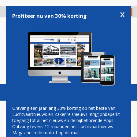
Overslaan
en
x
Digitaal Magazine
Registreer
Check in
naar
Profiteer nu van 30% korting
de
inhoud
gaan
Magazine
Podcasts
Vacatures
Toggl
naviga
Ontvang een jaar lang 30% korting op het beste van
Luchtvaartnieuws en Zakenreisnieuws. Krijg onbeperkt
toegang tot al het nieuws en de bijbehorende Apps.
INGESNEEUWD
Ontvang tevens 12 maanden het Luchtvaartnieuws
Magazine in de mail of op de mat.