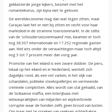
gekluisterde jonge kijkers, besmet met het
romantiekvirus, zijn bijna niet te geloven.
De wereldeconomie mag dan wat tegen zitten, maar
Curaçao laat het er niet bij zitten en vecht voor haar
marktdeel in de stramme toeristenmarkt. In de stilte
van de ‘schouderseizoenmaand’ mei, kwamen er toch
nog 38.307 internationale en 17.252 regionale gasten
aan. Wel iets onder de verwachtingen maar toch altijd
nog 3 tot 7 procent meer dan vorig jaar.
Promotie van het eiland is een zware dobber. De pers,
lokaal op het eiland en in Nederland, wentelt zich
dagelijks rond, als een vet varken, in het slijk van
schandalen, politieke steekspelletjes en vermeende
criminele complotten. Alles wordt van stal gehaald, van
de Siciliaanse maffia, een loterijbaas met
witwaspraktijken van miljarden en wijdverbreide
corruptie waar de honden zelfs geen brood van lusten.
Om maar niet te spreken van reeksen achterbakse