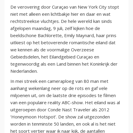
De verovering door Curaçao van New York City stopt
niet met alleen een lichtbakje hier en daar en wat
rechtstreekse vluchtjes. De hele wereld kan sinds
afgelopen maandag, 9 juli, zelf kijken hoe de
beeldschone Bachlorette, Emily Maynard, haar prins
uitkiest op het betoverende romantische eiland dat
we kennen als de voormalige Overzeese
Gebiedsdelen, het Eilandgebied Curaçao en
tegenwoordig als een Land binnen het Koninkrijk der
Nederlanden.
In mei streek een cameraploeg van 80 man met
aanhang wekenlang neer op de rots en gaf vele
miljoenen uit, om de laatste drie episodes te filmen
van een populaire reality ABC-show. Het eiland was al
uitgeroepen door Conde Nast Traveler als 2012
‘Honeymoon Hotspot’. De show zal uitgezonden
worden in tenminste 50 landen, en ook al is het niet
het soort vertier waar ik naar kijk, de aantallen