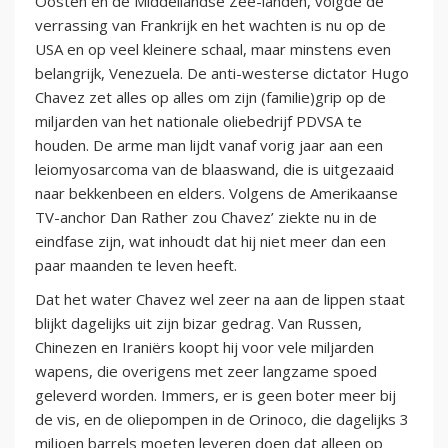
Oosten en de Middellandse Zee-landen, volgde de
verrassing van Frankrijk en het wachten is nu op de
USA en op veel kleinere schaal, maar minstens even
belangrijk, Venezuela. De anti-westerse dictator Hugo
Chavez zet alles op alles om zijn (familie)grip op de
miljarden van het nationale oliebedrijf PDVSA te
houden. De arme man lijdt vanaf vorig jaar aan een
leiomyosarcoma van de blaaswand, die is uitgezaaid
naar bekkenbeen en elders. Volgens de Amerikaanse
TV-anchor Dan Rather zou Chavez’ ziekte nu in de
eindfase zijn, wat inhoudt dat hij niet meer dan een
paar maanden te leven heeft.
Dat het water Chavez wel zeer na aan de lippen staat
blijkt dagelijks uit zijn bizar gedrag. Van Russen,
Chinezen en Iraniërs koopt hij voor vele miljarden
wapens, die overigens met zeer langzame spoed
geleverd worden. Immers, er is geen boter meer bij
de vis, en de oliepompen in de Orinoco, die dagelijks 3
miljoen barrels moeten leveren doen dat alleen op