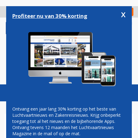
Overslaan
en
x
Digitaal Magazine
Registreer
Check in
naar
Profiteer nu van 30% korting
de
inhoud
gaan
Magazine
Podcasts
Vacatures
Toggl
naviga
Ontvang een jaar lang 30% korting op het beste van
Luchtvaartnieuws en Zakenreisnieuws. Krijg onbeperkt
toegang tot al het nieuws en de bijbehorende Apps.
JACOB GELT DEKKER: NEW
Ontvang tevens 12 maanden het Luchtvaartnieuws
YORK CITY, HERE WE COME
Magazine in de mail of op de mat.