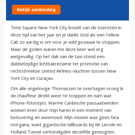
Bekijk aanbieding
10 juli 2012
Time Square New York City krioelt van de toeristen in
deze tijd van het jaar en je dankt God als een Yellow
Cab zo aardig is om voor je wild gezwaai te stoppen.
Maar de goden waren me deze keer wel erg
welgevallig. Op het dak van de taxi stond een
dubbelzijdige lichtbakreclame ter promotie van
rechtstreekse United Airlines-vluchten tussen New
York City en Curaçao.
Om alle ongelovige Thomassen te overtuigen vroeg ik
de chauffeur direkt weer te stoppen en nam wat
iPhone-fotootjes. Warme Caribische passaatwinden
woeien even door mijn haren in een moment van
betovering en weemoed. Mijn visioen was geen fata
morgana, want gigantische billboards bij de Lincoln en
Holland Tunnel verkondigden dezelfde geneugten.