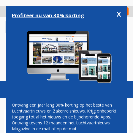
Overslaan
en
x
Digitaal Magazine
Registreer
Check in
naar
Profiteer nu van 30% korting
de
inhoud
gaan
Magazine
Podcasts
Vacatures
Toggl
naviga
Ontvang een jaar lang 30% korting op het beste van
Luchtvaartnieuws en Zakenreisnieuws. Krijg onbeperkt
toegang tot al het nieuws en de bijbehorende Apps.
JAN COCHERET: BLUE
Ontvang tevens 12 maanden het Luchtvaartnieuws
MONDAY
Magazine in de mail of op de mat.