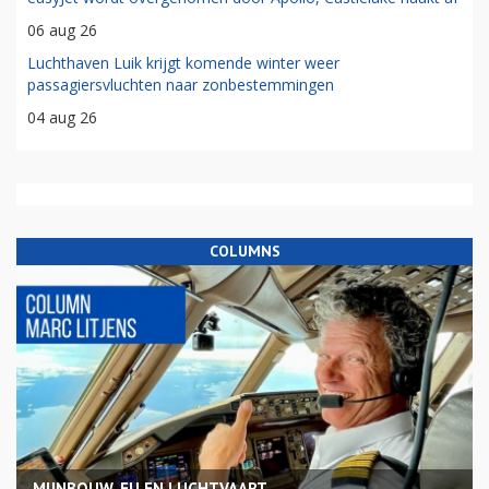
06 aug 26
Luchthaven Luik krijgt komende winter weer
passagiersvluchten naar zonbestemmingen
04 aug 26
COLUMNS
MIJNBOUW, EU EN LUCHTVAART