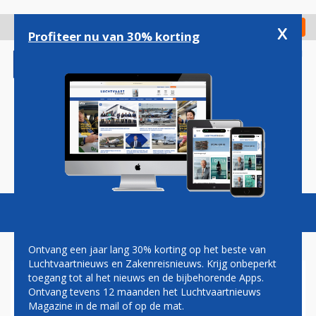
Overslaan
en
x
Digitaal Magazine
Registreer
Check in
naar
Profiteer nu van 30% korting
de
inhoud
gaan
Magazine
Podcasts
Vacatures
Toggl
naviga
Ontvang een jaar lang 30% korting op het beste van
Luchtvaartnieuws en Zakenreisnieuws. Krijg onbeperkt
toegang tot al het nieuws en de bijbehorende Apps.
JAN COCHERET: ER ZIJN
Ontvang tevens 12 maanden het Luchtvaartnieuws
GRENZEN
Magazine in de mail of op de mat.