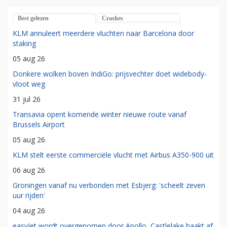
Best gelezen
Crashes
KLM annuleert meerdere vluchten naar Barcelona door
staking
05 aug 26
Donkere wolken boven IndiGo: prijsvechter doet widebody-
vloot weg
31 jul 26
Transavia opent komende winter nieuwe route vanaf
Brussels Airport
05 aug 26
KLM stelt eerste commerciële vlucht met Airbus A350-900 uit
06 aug 26
Groningen vanaf nu verbonden met Esbjerg: 'scheelt zeven
uur rijden'
04 aug 26
easyJet wordt overgenomen door Apollo, Castlelake haakt af