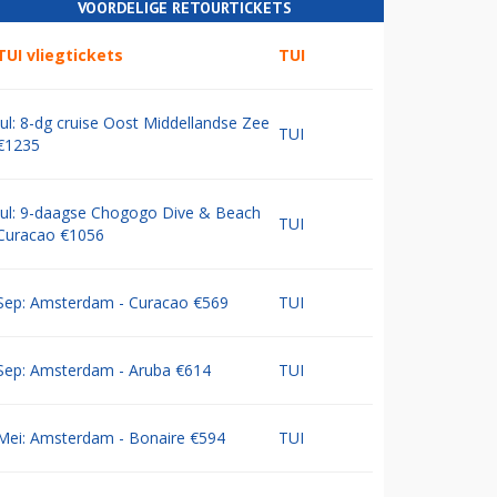
VOORDELIGE RETOURTICKETS
TUI vliegtickets
TUI
Jul: 8-dg cruise Oost Middellandse Zee
TUI
€1235
Jul: 9-daagse Chogogo Dive & Beach
TUI
Curacao €1056
Sep: Amsterdam - Curacao €569
TUI
Sep: Amsterdam - Aruba €614
TUI
Mei: Amsterdam - Bonaire €594
TUI