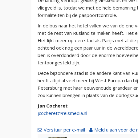
De landing verloopt gelukkig vlekkeloos en we 
vliegveld is, totdat we met de hele bemanning 
formaliteiten bij de paspoortcontrole.
In de bus naar het hotel vallen we van de ene v
met de rest van Rusland te maken heeft. Het 
Het lijkt meer op een stad als Parijs met al d
ochtend ook nog een paar uur in de wereldber
ben ik overdonderd door de enorme hoeveelhei
tentoongesteld zijn.
Deze bijzondere stad is de andere kant van R
heeft altijd al veel meer bij West Europa dan b
Petersburg met haar eeuwenoude grandeur en 
zou kunnen brengen in plaats van de oorlogszuc
Jan Cocheret
jcocheret@reismedia.nl
Verstuur per e-mail
Meld u aan voor de 