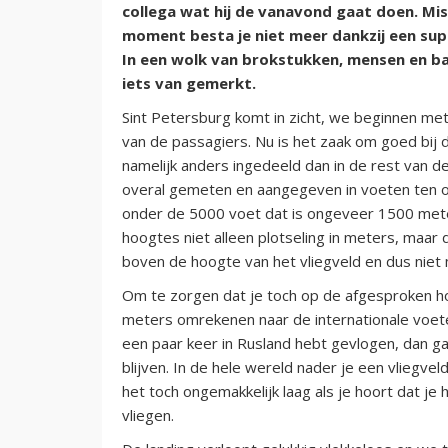
collega wat hij de vanavond gaat doen. Mi
moment besta je niet meer dankzij een sup
In een wolk van brokstukken, mensen en ba
iets van gemerkt.
Sint Petersburg komt in zicht, we beginnen met 
van de passagiers. Nu is het zaak om goed bij de
namelijk anders ingedeeld dan in de rest van d
overal gemeten en aangegeven in voeten ten o
onder de 5000 voet dat is ongeveer 1500 meter
hoogtes niet alleen plotseling in meters, maar
boven de hoogte van het vliegveld en dus niet
Om te zorgen dat je toch op de afgesproken hoog
meters omrekenen naar de internationale voeten
een paar keer in Rusland hebt gevlogen, dan gaa
blijven. In de hele wereld nader je een vliegve
het toch ongemakkelijk laag als je hoort dat j
vliegen.