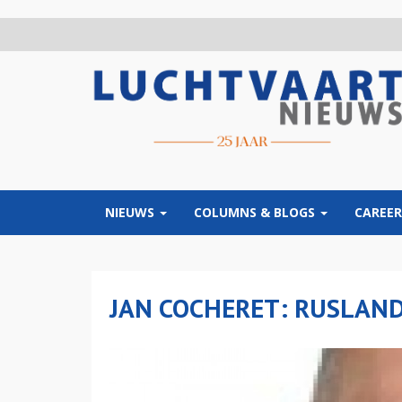
Overslaan
en
naar
de
inhoud
gaan
NIEUWS
COLUMNS & BLOGS
CAREER
JAN COCHERET: RUSLAN