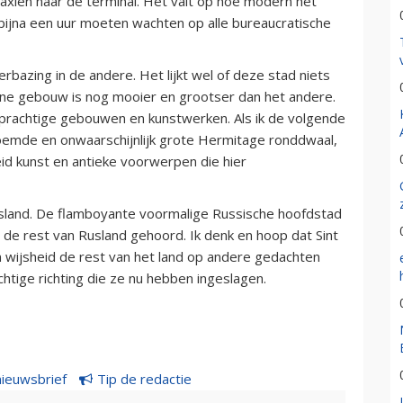
taxiën naar de terminal. Het valt op hoe modern het
bijna een uur moeten wachten op alle bureaucratische
erbazing in de andere. Het lijkt wel of deze stad niets
ene gebouw is nog mooier en grootser dan het andere.
ie prachtige gebouwen en kunstwerken. Als ik de volgende
oemde en onwaarschijnlijk grote Hermitage ronddwaal,
d kunst en antieke voorwerpen die hier
usland. De flamboyante voormalige Russische hoofdstad
ij de rest van Rusland gehoord. Ik denk en hoop dat Sint
wijsheid de rest van het land op andere gedachten
htige richting die ze nu hebben ingeslagen.
nieuwsbrief
Tip de redactie