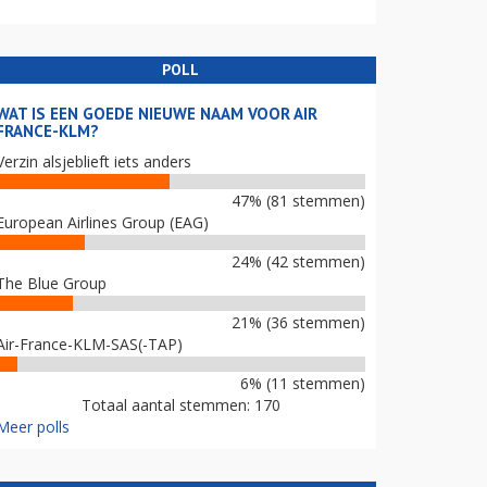
POLL
WAT IS EEN GOEDE NIEUWE NAAM VOOR AIR
FRANCE-KLM?
Verzin alsjeblieft iets anders
47% (81 stemmen)
European Airlines Group (EAG)
24% (42 stemmen)
The Blue Group
21% (36 stemmen)
Air-France-KLM-SAS(-TAP)
6% (11 stemmen)
Totaal aantal stemmen: 170
Meer polls