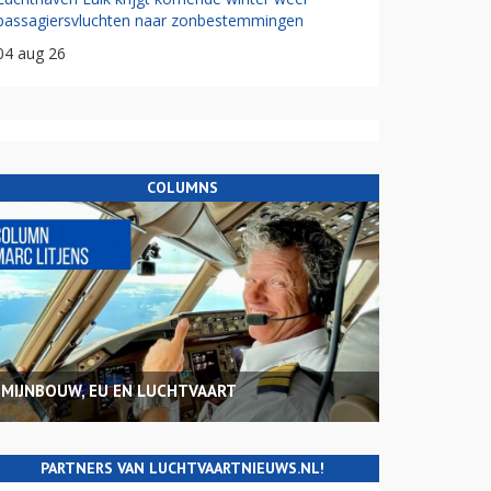
passagiersvluchten naar zonbestemmingen
04 aug 26
COLUMNS
MIJNBOUW, EU EN LUCHTVAART
PARTNERS VAN LUCHTVAARTNIEUWS.NL!