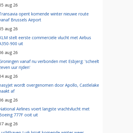
05 aug 26
Transavia opent komende winter nieuwe route
vanaf Brussels Airport
05 aug 26
KLM stelt eerste commerciële vlucht met Airbus
A350-900 uit
06 aug 26
Groningen vanaf nu verbonden met Esbjerg: 'scheelt
zeven uur rijden'
04 aug 26
easyJet wordt overgenomen door Apollo, Castlelake
haakt af
06 aug 26
National Airlines voert langste vrachtvlucht met
Boeing 777F ooit uit
07 aug 26
Luchthaven Luik krijgt komende winter weer