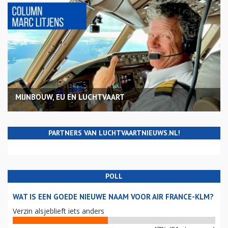
MIJNBOUW, EU EN LUCHTVAART
PARTNERS VAN LUCHTVAARTNIEUWS.NL!
POLL
WAT IS EEN GOEDE NIEUWE NAAM VOOR AIR FRANCE-KLM?
Verzin alsjeblieft iets anders