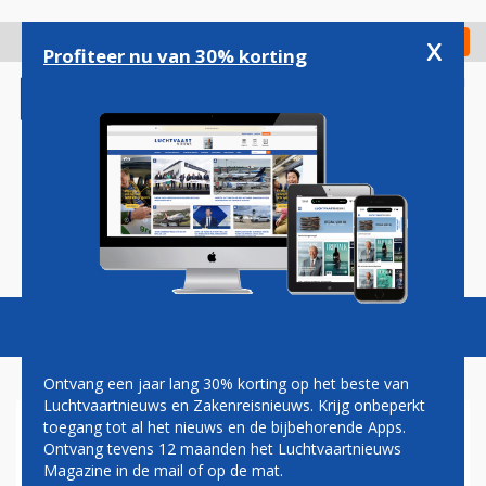
Overslaan
en
x
Digitaal Magazine
Registreer
Check in
naar
Profiteer nu van 30% korting
de
inhoud
gaan
Magazine
Podcasts
Vacatures
Toggl
naviga
Ontvang een jaar lang 30% korting op het beste van
Luchtvaartnieuws en Zakenreisnieuws. Krijg onbeperkt
toegang tot al het nieuws en de bijbehorende Apps.
POLITIEKE NOODLANDING
Ontvang tevens 12 maanden het Luchtvaartnieuws
Magazine in de mail of op de mat.