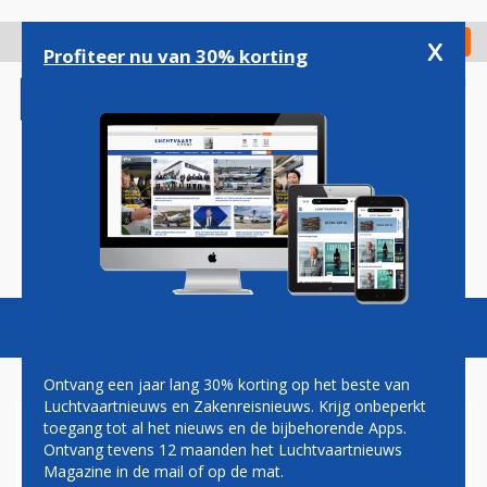
Overslaan
en
x
Digitaal Magazine
Registreer
Check in
naar
Profiteer nu van 30% korting
de
inhoud
gaan
Magazine
Podcasts
Vacatures
Toggl
naviga
Ontvang een jaar lang 30% korting op het beste van
Luchtvaartnieuws en Zakenreisnieuws. Krijg onbeperkt
toegang tot al het nieuws en de bijbehorende Apps.
PROF. DR. HUGO ROOS:
Ontvang tevens 12 maanden het Luchtvaartnieuws
EUROPESE
Magazine in de mail of op de mat.