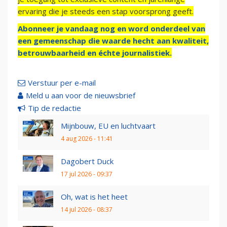
ervaring die je steeds een stap voorsprong geeft.
Abonneer je vandaag nog en word onderdeel van
een gemeenschap die waarde hecht aan kwaliteit,
betrouwbaarheid en échte journalistiek.
Verstuur per e-mail
Meld u aan voor de nieuwsbrief
Tip de redactie
Mijnbouw, EU en luchtvaart
4 aug 2026 - 11:41
Dagobert Duck
17 jul 2026 - 09:37
Oh, wat is het heet
14 jul 2026 - 08:37