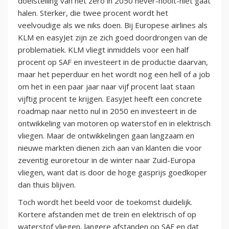
doelstelling van net zero in 2050 never-nooit-niet gaat
halen. Sterker, die twee procent wordt het
veelvoudige als we niks doen. Bij Europese airlines als
KLM en easyJet zijn ze zich goed doordrongen van de
problematiek. KLM vliegt inmiddels voor een half
procent op SAF en investeert in de productie daarvan,
maar het peperduur en het wordt nog een hell of a job
om het in een paar jaar naar vijf procent laat staan
vijftig procent te krijgen. EasyJet heeft een concrete
roadmap naar netto nul in 2050 en investeert in de
ontwikkeling van motoren op waterstof en in elektrisch
vliegen. Maar de ontwikkelingen gaan langzaam en
nieuwe markten dienen zich aan van klanten die voor
zeventig euroretour in de winter naar Zuid-Europa
vliegen, want dat is door de hoge gasprijs goedkoper
dan thuis blijven.
Toch wordt het beeld voor de toekomst duidelijk.
Kortere afstanden met de trein en elektrisch of op
waterstof vliegen, langere afstanden op SAF en dat