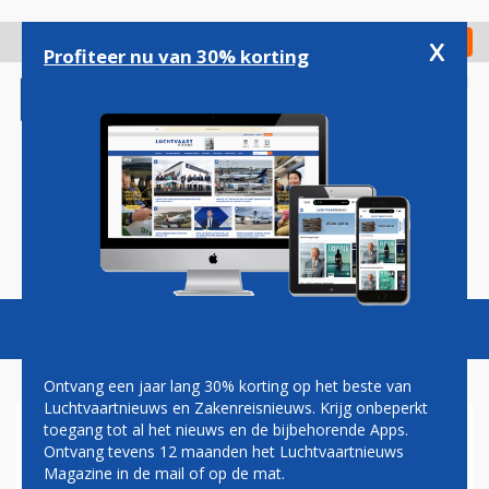
Overslaan
en
x
Digitaal Magazine
Registreer
Check in
naar
Profiteer nu van 30% korting
de
inhoud
gaan
Magazine
Podcasts
Vacatures
Toggl
naviga
Ontvang een jaar lang 30% korting op het beste van
Luchtvaartnieuws en Zakenreisnieuws. Krijg onbeperkt
toegang tot al het nieuws en de bijbehorende Apps.
WALTER SCHUT:
Ontvang tevens 12 maanden het Luchtvaartnieuws
LUCHTKASTEEL
Magazine in de mail of op de mat.