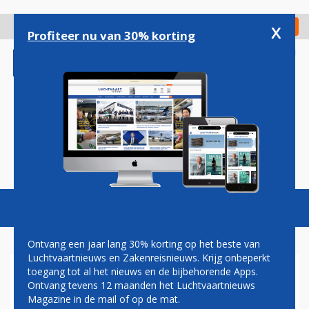
Overslaan
en
x
Digitaal Magazine
Registreer
Check in
naar
Profiteer nu van 30% korting
de
inhoud
gaan
Magazine
Podcasts
Vacatures
Toggl
naviga
Ontvang een jaar lang 30% korting op het beste van
Luchtvaartnieuws en Zakenreisnieuws. Krijg onbeperkt
toegang tot al het nieuws en de bijbehorende Apps.
XR WIL WEER VLIEGEN VANAF
Ontvang tevens 12 maanden het Luchtvaartnieuws
SCHIPHOL
Magazine in de mail of op de mat.