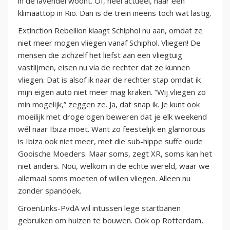
in de lavendel woont. Of, heel actueel, naar een
klimaattop in Rio. Dan is de trein ineens toch wat lastig.
Extinction Rebellion klaagt Schiphol nu aan, omdat ze
niet meer mogen vliegen vanaf Schiphol. Vliegen! De
mensen die zichzelf het liefst aan een vliegtuig
vastlijmen, eisen nu via de rechter dat ze kunnen
vliegen. Dat is alsof ik naar de rechter stap omdat ik
mijn eigen auto niet meer mag kraken. “Wij vliegen zo
min mogelijk,” zeggen ze. Ja, dat snap ik. Je kunt ook
moeilijk met droge ogen beweren dat je elk weekend
wél naar Ibiza moet. Want zo feestelijk en glamorous
is Ibiza ook niet meer, met die sub-hippe suffe oude
Gooische Moeders. Maar soms, zegt XR, soms kan het
niet anders. Nou, welkom in de echte wereld, waar we
allemaal soms moeten of willen vliegen. Alleen nu
zonder spandoek.
GroenLinks-PvdA wil intussen lege startbanen
gebruiken om huizen te bouwen. Ook op Rotterdam,