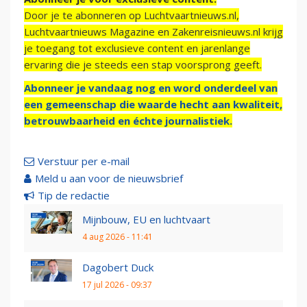
Door je te abonneren op Luchtvaartnieuws.nl,
Luchtvaartnieuws Magazine en Zakenreisnieuws.nl krijg
je toegang tot exclusieve content en jarenlange
ervaring die je steeds een stap voorsprong geeft.
Abonneer je vandaag nog en word onderdeel van
een gemeenschap die waarde hecht aan kwaliteit,
betrouwbaarheid en échte journalistiek.
Verstuur per e-mail
Meld u aan voor de nieuwsbrief
Tip de redactie
Mijnbouw, EU en luchtvaart
4 aug 2026 - 11:41
Dagobert Duck
17 jul 2026 - 09:37