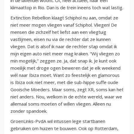
in de lavendel woont. Of, heel actueel, naar een
klimaattop in Rio. Dan is de trein ineens toch wat lastig.
Extinction Rebellion klaagt Schiphol nu aan, omdat ze
niet meer mogen vliegen vanaf Schiphol. Vliegen! De
mensen die zichzelf het liefst aan een vliegtuig
vastlijmen, eisen nu via de rechter dat ze kunnen
vliegen. Dat is alsof ik naar de rechter stap omdat ik
mijn eigen auto niet meer mag kraken. “Wij vliegen zo
min mogelijk,” zeggen ze. Ja, dat snap ik. Je kunt ook
moeilijk met droge ogen beweren dat je elk weekend
wél naar Ibiza moet. Want zo feestelijk en glamorous
is Ibiza ook niet meer, met die sub-hippe suffe oude
Gooische Moeders. Maar soms, zegt XR, soms kan het
niet anders. Nou, welkom in de echte wereld, waar we
allemaal soms moeten of willen vliegen. Alleen nu
zonder spandoek.
GroenLinks-PvdA wil intussen lege startbanen
gebruiken om huizen te bouwen. Ook op Rotterdam,