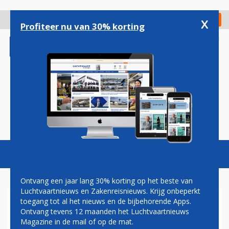
Overslaan
en
x
Digitaal Magazine
Registreer
Check in
naar
Profiteer nu van 30% korting
de
inhoud
gaan
Magazine
Podcasts
Vacatures
Toggl
naviga
Ontvang een jaar lang 30% korting op het beste van
Luchtvaartnieuws en Zakenreisnieuws. Krijg onbeperkt
toegang tot al het nieuws en de bijbehorende Apps.
XR WIL WEER VLIEGEN VANAF
Ontvang tevens 12 maanden het Luchtvaartnieuws
SCHIPHOL
Magazine in de mail of op de mat.