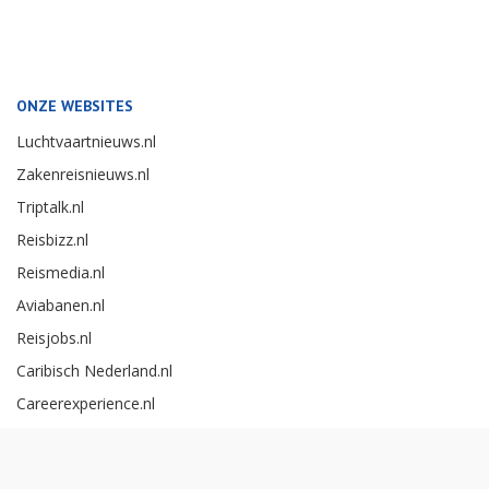
ONZE WEBSITES
Luchtvaartnieuws.nl
Zakenreisnieuws.nl
Triptalk.nl
Reisbizz.nl
Reismedia.nl
Aviabanen.nl
Reisjobs.nl
Caribisch Nederland.nl
Careerexperience.nl
Zakenreisawards.nl