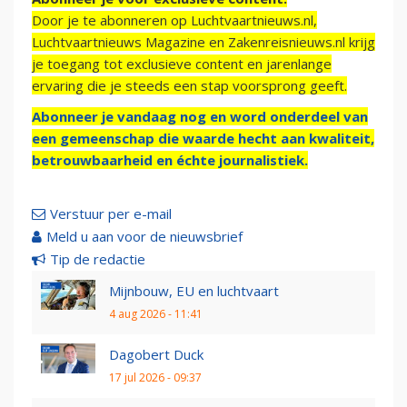
Door je te abonneren op Luchtvaartnieuws.nl,
Luchtvaartnieuws Magazine en Zakenreisnieuws.nl krijg
je toegang tot exclusieve content en jarenlange
ervaring die je steeds een stap voorsprong geeft.
Abonneer je vandaag nog en word onderdeel van
een gemeenschap die waarde hecht aan kwaliteit,
betrouwbaarheid en échte journalistiek.
Verstuur per e-mail
Meld u aan voor de nieuwsbrief
Tip de redactie
Mijnbouw, EU en luchtvaart
4 aug 2026 - 11:41
Dagobert Duck
17 jul 2026 - 09:37